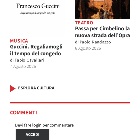
TEATRO
Passa per Cimbelino la
nuova strada dell’Opra
MUSICA
di
Paolo Randazzo
Guccini. Regaliamogli
6 Agosto 2026
il tempo del congedo
di
Fabio Cavallari
7 Agosto 2026
ESPLORA CULTURA
COMMENTI
Devi fare login per commentare
ACCEDI