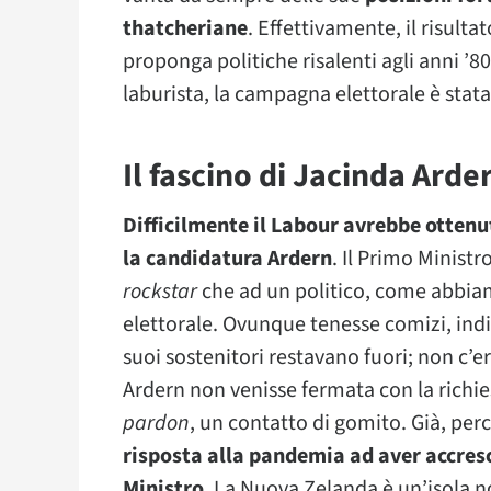
thatcheriane
. Effettivamente, il risult
proponga politiche risalenti agli anni ’80
laburista, la campagna elettorale è stata
Il fascino di Jacinda Arde
Difficilmente il Labour avrebbe ottenu
la candidatura Ardern
. Il Primo Minist
rockstar
che ad un politico, come abbi
elettorale. Ovunque tenesse comizi, in
suoi sostenitori restavano fuori; non c’e
Ardern non venisse fermata con la richies
pardon
, un contatto di gomito. Già, per
risposta alla pandemia ad aver accre
Ministro
. La Nuova Zelanda è un’isola