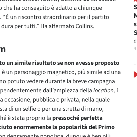
S
ato che ha conseguito è adatto a chiunque
M
. “È un riscontro straordinario per il partito
s
 dura per tutti.” Ha affermato Collins.
d
rn
4
to un simile risultato se non avesse proposto
ro è un personaggio magnetico, più simile ad una
amo potuto vedere durante la breve campagna
dipendentemente dall’ampiezza della
location
, i
ra occasione, pubblica o privata, nella quale
ta di un selfie o per una stretta di mano,
ché è stata proprio la
pressoché perfetta
sciuto enormemente la popolarità del Primo
 non densamente popolata, dunque è ben più