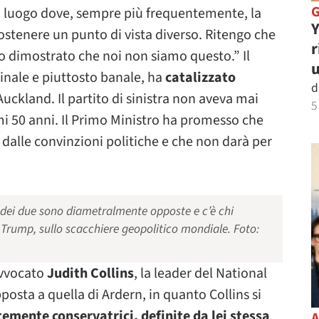
n luogo dove, sempre più frequentemente, la
Y
sostenere un punto di vista diverso. Ritengo che
r
o dimostrato che noi non siamo questo.” Il
u
inale e piuttosto banale, ha
catalizzato
d
ckland. Il partito di sinistra non aveva mai
5
mi 50 anni. Il Primo Ministro ha promesso che
dalle convinzioni politiche e che non darà per
 dei due sono diametralmente opposte e c’è chi
 Trump, sullo scacchiere geopolitico mondiale.
Foto:
avvocato
Judith Collins
, la leader del National
osta a quella di Ardern, in quanto Collins si
temente conservatrici, definite da lei stessa