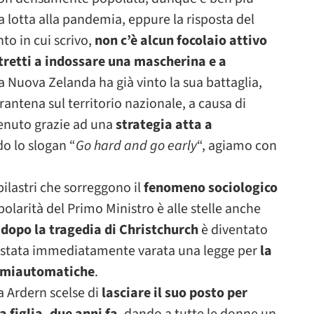
la lotta alla pandemia, eppure la risposta del
o in cui scrivo,
non c’è alcun focolaio attivo
stretti a indossare una mascherina e a
La Nuova Zelanda ha già vinto la sua battaglia,
antena sul territorio nazionale, a causa di
ttenuto grazie ad una
strategia atta a
do lo slogan “
Go hard and go early
“, agiamo con
pilastri che sorreggono il
fenomeno sociologico
polarità del Primo Ministro è alle stelle anche
 dopo la tragedia di Christchurch
è diventato
, è stata immediatamente varata una legge per
la
semiautomatiche
.
a Ardern scelse di
lasciare il suo posto per