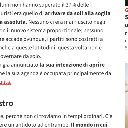
ltimi non hanno superato il 27% delle
uristi era quello di
arrivare da soli alla soglia
S
a assoluta
. Nessuno ci era mai riuscito negli
u
 con il nuovo sistema proporzionale; nessuno
r
me accade ovunque, i partiti sono costretti a
d
nche a queste latitudini, questa volta non è
5
governare da solo.
ha già annunciato
la sua intenzione di aprire
he la sua agenda è occupata principalmente da
ulita.
stro
e, perché non ci troviamo in tempi ordinari. C’è
ssere un antidoto ad entrambe.
Il mondo in cui