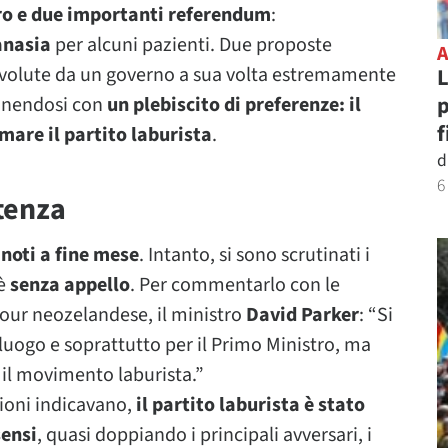
ro e due importanti referendum
:
anasia
per alcuni pazienti. Due proposte
volute da un governo a sua volta estremamente
L
p
onendosi con
un plebiscito di preferenze: il
f
rmare il partito laburista
.
d
6
tenza
 noti a fine mese
. Intanto, si sono scrutinati i
 è
senza appello
. Per commentarlo con le
bour neozelandese, il ministro
David Parker
: “Si
 luogo e soprattutto per il Primo Ministro, ma
 il movimento laburista.”
ioni indicavano,
il partito laburista è stato
sensi
, quasi doppiando i principali avversari, i