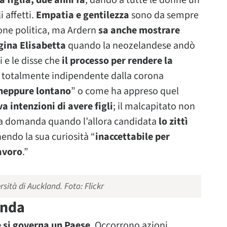
a figlia, due anni fa
, dando a tutte le donne un
 affetti.
Empatia e gentilezza
sono da sempre
zione politica, ma Ardern
sa anche mostrare
gina Elisabetta
quando la neozelandese andò
 e le disse che
il processo per rendere la
 totalmente indipendente dalla corona
 neppure lontano
” o come ha appreso quel
a intenzioni di avere figli
; il malcapitato non
 sua domanda quando l’allora candidata
lo zittì
nendo la sua curiosità “
inaccettabile per
lavoro
.”
rsità di Auckland.
Foto: Flickr
anda
 si governa un Paese
. Occorrono azioni