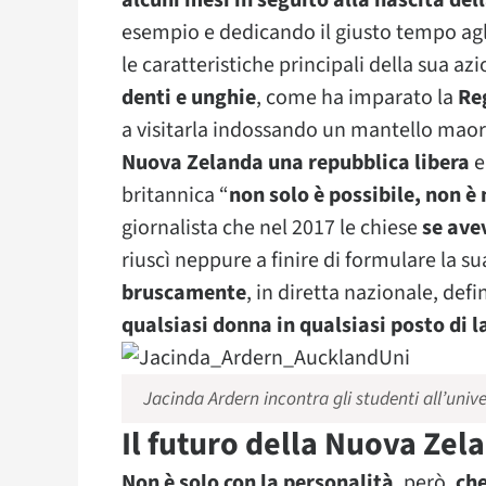
alcuni mesi in seguito alla nascita dell
esempio e dedicando il giusto tempo agli
le caratteristiche principali della sua a
denti e unghie
, come ha imparato la
Re
a visitarla indossando un mantello maori
Nuova Zelanda una repubblica libera
e
britannica “
non solo è possibile, non è
giornalista che nel 2017 le chiese
se avev
riuscì neppure a finire di formulare la
bruscamente
, in diretta nazionale, defi
qualsiasi donna in qualsiasi posto di 
Jacinda Ardern incontra gli studenti all’unive
Il futuro della Nuova Zel
Non è solo con la personalità
, però,
che