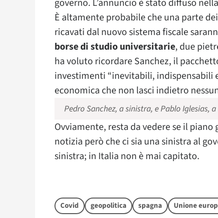
governo. L’annuncio è stato diffuso nell
È altamente probabile che una parte dei
ricavati dal nuovo sistema fiscale saran
borse di studio universitarie
, due pie
ha voluto ricordare Sanchez, il pacchett
investimenti “inevitabili, indispensabili 
economica che non lasci indietro nessu
Pedro Sanchez, a sinistra, e Pablo Iglesias, a
Ovviamente, resta da vedere se il piano
notizia però che ci sia una sinistra al g
sinistra; in Italia non è mai capitato.
Covid
geopolitica
spagna
Unione euro