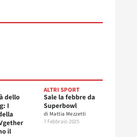
ALTRI SPORT
à dello
Sale la febbre da
: I
Superbowl
della
di
Mattia Mezzetti
7 Febbraio 2025
TVgether
o il