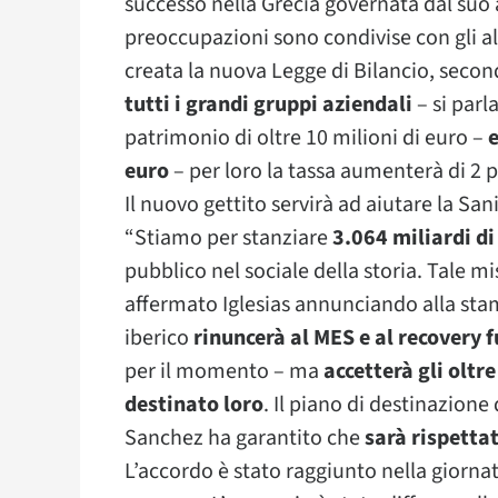
successo nella Grecia governata dal su
preoccupazioni sono condivise con gli al
creata la nuova Legge di Bilancio, seco
tutti i grandi gruppi aziendali
– si parl
patrimonio di oltre 10 milioni di euro –
e
euro
– per loro la tassa aumenterà di 2 p
Il nuovo gettito servirà ad aiutare la S
“Stiamo per stanziare
3.064 miliardi di
pubblico nel sociale della storia. Tale m
affermato Iglesias annunciando alla stam
iberico
rinuncerà al MES e al recovery 
per il momento – ma
accetterà gli oltr
destinato loro
. Il piano di destinazione
Sanchez ha garantito che
sarà rispetta
L’accordo è stato raggiunto nella giornata