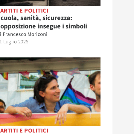
ARTITI E POLITICI
cuola, sanità, sicurezza:
’opposizione insegue i simboli
i
Francesco Moriconi
1 Luglio 2026
ARTITI E POLITICI