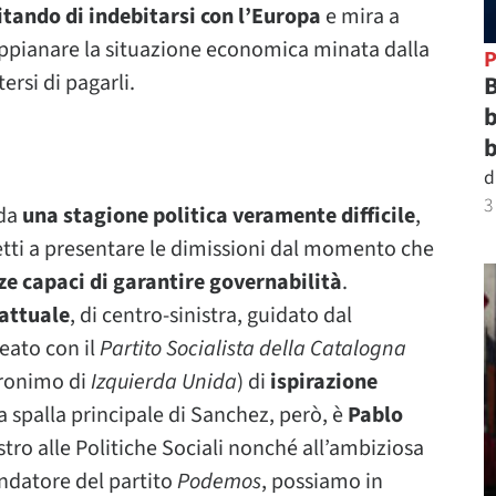
itando di indebitarsi con l’Europa
e mira a
iappianare la situazione economica minata dalla
P
rsi di pagarli.
B
b
b
d
3
 da
una stagione politica veramente difficile
,
retti a presentare le dimissioni dal momento che
e capaci di garantire governabilità
.
 attuale
, di centro-sinistra, guidato dal
lleato con il
Partito Socialista della Catalogna
cronimo di
Izquierda Unida
) di
ispirazione
La spalla principale di Sanchez, però, è
Pablo
tro alle Politiche Sociali nonché all’ambiziosa
fondatore del partito
Podemos
, possiamo in