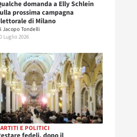
ualche domanda a Elly Schlein
sulla prossima campagna
lettorale di Milano
i
Jacopo Tondelli
0 Luglio 2026
ARTITI E POLITICI
estare fedeli, dopo il