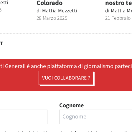
Colorado
nostro t
etti
5
di
Mattia Mezzetti
di
Mattia Me
28 Marzo 2025
21 Febbraio
ST
ati Generali è anche piattaforma di giornalismo partec
VUOI COLLABORARE ?
Cognome