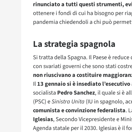
rinunciato a tutti questi strumenti, ev
ottenere i fondi di cui ha bisogno per r
pandemia chiedendoli a chi può permette
La strategia spagnola
Si tratta della Spagna. Il Paese è reduce
con svariati governi che sono stati cost
non riuscivano a costituire maggioranz
Il
13 gennaio si è insediato l’esecutivo
socialista
Pedro Sanchez
, il quale si è a
(PSC) e
Sinistra Unita
(IU in spagnolo, a
comunista e convinzione federalista
. 
Iglesias
, Secondo Vicepresidente e Minis
Agenda statale per il 2030. Iglesias è il 