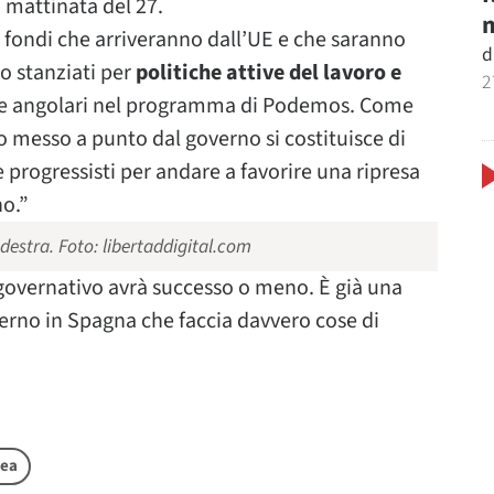
a mattinata del 27.
m
 fondi che arriveranno dall’UE e che saranno
d
no stanziati per
politiche attive del lavoro e
2
tre angolari nel programma di Podemos. Come
o messo a punto dal governo si costituisce di
e progressisti per andare a favorire una ripresa
no.”
 destra.
Foto: libertaddigital.com
 governativo avrà successo o meno. È già una
overno in Spagna che faccia davvero cose di
pea