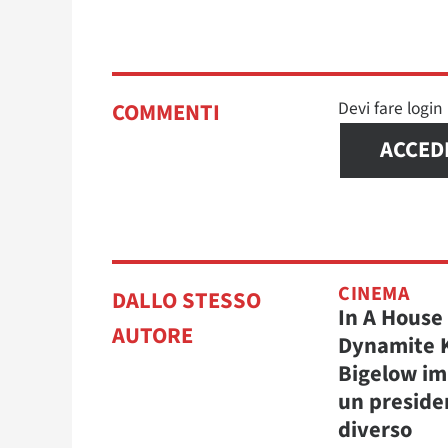
Devi fare logi
COMMENTI
ACCED
CINEMA
DALLO STESSO
In A House 
AUTORE
Dynamite 
Bigelow i
un preside
diverso