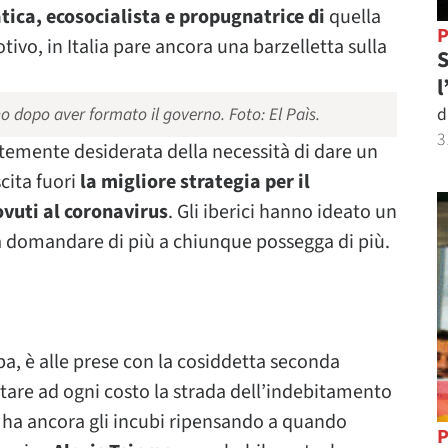
ica, ecosocialista e propugnatrice di
quella
P
ivo, in Italia pare ancora una barzelletta sulla
S
l
d
no dopo aver formato il governo.
Foto: El Paìs.
3
rtemente desiderata della necessità di dare un
cita fuori
la migliore strategia per il
vuti al coronavirus
. Gli iberici hanno ideato un
 a domandare di più a chiunque possegga di più.
a, è alle prese con la cosiddetta seconda
tare ad ogni costo la strada dell’indebitamento
 ha ancora gli incubi ripensando a quando
P