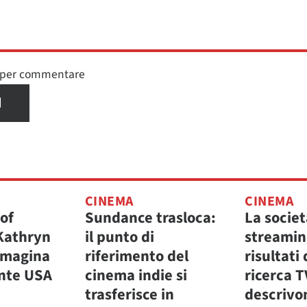
n per commentare
I
CINEMA
CINEMA
of
Sundance trasloca:
La societ
Kathryn
il punto di
streaming
mmagina
riferimento del
risultati 
nte USA
cinema indie si
ricerca 
trasferisce in
descrivon