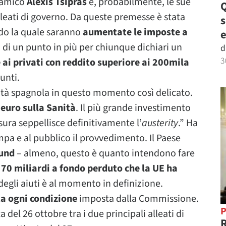
o amico
Alexis Tsipras
e, probabilmente, le sue
Q
leati di governo. Da queste premesse è stata
ndo la quale saranno
aumentate le imposte a
e
a di un punto in più per chiunque dichiari un
d
3
 ai privati con reddito superiore ai 200mila
unti.
anità spagnola in questo momento così delicato.
 euro sulla Sanità
. Il più grande investimento
isura seppellisce definitivamente l’
austerity
.” Ha
pa e al pubblico il provvedimento. Il Paese
fund
– almeno, questo è quanto intendono fare
e 70 miliardi a fondo perduto che la UE ha
 degli aiuti è al momento in definizione.
ta ogni condizione
imposta dalla Commissione.
P
 del 26 ottobre tra i due principali alleati di
R