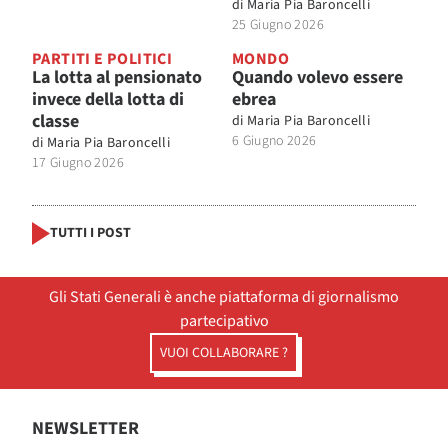
di
Maria Pia Baroncelli
25 Giugno 2026
PARTITI E POLITICI
MONDO
La lotta al pensionato
Quando volevo essere
invece della lotta di
ebrea
classe
di
Maria Pia Baroncelli
6 Giugno 2026
di
Maria Pia Baroncelli
17 Giugno 2026
TUTTI I POST
Gli Stati Generali è anche piattaforma di giornalismo
partecipativo
VUOI COLLABORARE ?
NEWSLETTER