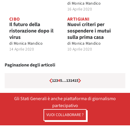
di
Monica Mandico
16 Aprile 2020
CIBO
ARTIGIANI
Il futuro della
Nuovi criteri per
ristorazione dopo il
sospendere i mutui
virus
sulla prima casa
di
Monica Mandico
di
Monica Mandico
14 Aprile 2020
10 Aprile 2020
Paginazione degli articoli
1
2
3
4
5
…
13
14
15
Gli Stati Generali è anche piattaforma di giornalismo
partecipativo
VUOI COLLABORARE ?