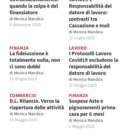
quando la colpa è del
Responsabilità del
finanziatore
datore di lavoro:
contrasti tra
di
Monica Mandico
5 Settembre 2020
Cassazione e Inail
di
Monica Mandico
12 Luglio 2020
FINANZA
LAVORO
La fideiussione è
I Protocolli Lavoro
totalmente nulla, non
Covid19 escludono la
ci sono dubbi
responsabilità del
datore di lavoro
di
Monica Mandico
25 Giugno 2020
di
Monica Mandico
22 Maggio 2020
COMMERCIO
FINANZA
D.L. Rilancio. Verso la
Sospese Aste e
riapertura delle attività
pignoramenti prima
casa per 6 mesi
di
Monica Mandico
16 Maggio 2020
di
Monica Mandico
1 Maggio 2020