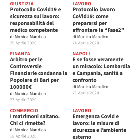
GIUSTIZIA
LAVORO
Protocollo Covid19 e
Protocollo lavoro
sicurezza sul lavoro:
CoVid19: come
responsabilità del
prepararsi per
medico competente
affrontare la “Fase2”
di
Monica Mandico
di
Monica Mandico
29 Aprile 2020
24 Aprile 2020
FINANZA
NAPOLI
Arbitro per le
E se fosse veramente
Controversie
un miracolo: Lombardia
Finanziarie condanna la
e Campania, sanità a
Popolare di Bari per
confronto
100000€
di
Monica Mandico
21 Aprile 2020
di
Monica Mandico
23 Aprile 2020
COMMERCIO
LAVORO
I matrimoni saltano.
Emergenza Covid e
Chi ci rimette?
lavoro: le misure di
sicurezza e l’ambiente
di
Monica Mandico
18 Aprile 2020
esterno