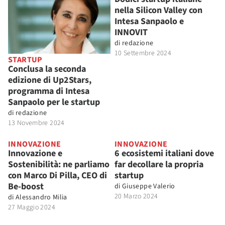
nella Silicon Valley con
Intesa Sanpaolo e
INNOVIT
di
redazione
10 Settembre 2024
STARTUP
Conclusa la seconda
edizione di Up2Stars,
programma di Intesa
Sanpaolo per le startup
di
redazione
13 Novembre 2024
INNOVAZIONE
INNOVAZIONE
Innovazione e
6 ecosistemi italiani dove
Sostenibilità: ne parliamo
far decollare la propria
con Marco Di Pilla, CEO di
startup
Be-boost
di
Giuseppe Valerio
20 Marzo 2024
di
Alessandro Milia
27 Maggio 2024