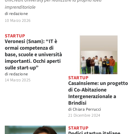
UniCredit University per realizzare la propria idea
imprenditoriale
di
redazione
10 Marzo 2026
STARTUP
Veronesi (Snam): “IT è
ormai competenza di
base, scuole e università
importanti. Occhi aperti
sulle start-up”
di
redazione
STARTUP
14 Marzo 2025
CasaInsieme: un progetto
di Co-Abitazione
Intergenerazionale a
Brindisi
di
Chiara Perrucci
21 Dicembre 2024
STARTUP
Dodici startup italiane