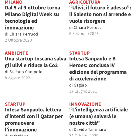
MILANO
AGRICOLTURA
Dal 5 al 9 ottobre torna
“Ulivi, il futuro è adesso”:
Milano Digital Week su
il Salento non si arrende e
tecnologia ed
vuole risorgere
innovazione
di
Chiara Perrucci
6 Febbraio 2023
di
Chiara Perrucci
2 Ottobre 2023
AMBIENTE
STARTUP
Una startup toscana salva
Intesa Sanpaolo e B
gli ulivi e riduce la Co2
Heroes: conclusa IV
edizione del programma
di
Stefano Campolo
8 Agosto 2022
di accelerazione
di
Gsglab
17 Giugno 2021
STARTUP
INNOVAZIONE
Intesa Sanpaolo, lettera
“L’intelligenza artificiale
d’intenti con il Qatar per
(e umana) salverà le
promuovere
nostre città”
l’innovazione
di
Davide Tammaro
24 Ottobre 2020