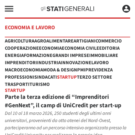
ECONOMIA E LAVORO
AGRICOLTURA
AGROALIMENTARE
ARTIGIANI
COMMERCIO
COOPERAZIONE
ECONOMIA
ECONOMIA CIVILE
EDITORIA
ENERGIA
FORMAZIONE
GRANDI IMPRESE
IMMOBILIARE
IMPRENDITORI
INDUSTRIA
INNOVAZIONE
LAVORO
MACROECONOMIA
MODA & DESIGN
PMI
PREVIDENZA
PROFESSIONI
SINDACATI
STARTUP
TERZO SETTORE
TRASPORTI
TURISMO
STARTUP
Parte la terza edizione di “Imprenditori
#GenNext”, il camp di UniCredit per start-up
Dal 10 al 18 marzo 2026, 250 studenti degli ultimi anni
universitari, provenienti da otto atenei del Nord-Ovest,
parteciperanno ad un percorso intensivo organizzato presso la