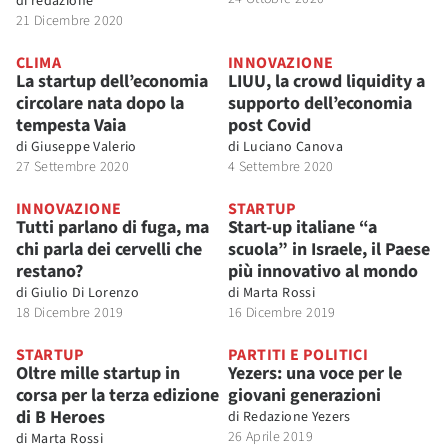
di
redazione
21 Dicembre 2020
CLIMA
INNOVAZIONE
La startup dell’economia
LIUU, la crowd liquidity a
circolare nata dopo la
supporto dell’economia
tempesta Vaia
post Covid
di
Giuseppe Valerio
di
Luciano Canova
27 Settembre 2020
4 Settembre 2020
INNOVAZIONE
STARTUP
Tutti parlano di fuga, ma
Start-up italiane “a
chi parla dei cervelli che
scuola” in Israele, il Paese
restano?
più innovativo al mondo
di
Giulio Di Lorenzo
di
Marta Rossi
18 Dicembre 2019
16 Dicembre 2019
STARTUP
PARTITI E POLITICI
Oltre mille startup in
Yezers: una voce per le
corsa per la terza edizione
giovani generazioni
di B Heroes
di
Redazione Yezers
26 Aprile 2019
di
Marta Rossi