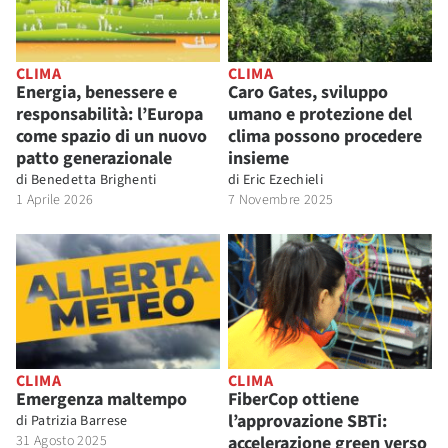
CLIMA
CLIMA
Energia, benessere e
Caro Gates, sviluppo
responsabilità: l’Europa
umano e protezione del
come spazio di un nuovo
clima possono procedere
patto generazionale
insieme
di
Benedetta Brighenti
di
Eric Ezechieli
1 Aprile 2026
7 Novembre 2025
CLIMA
CLIMA
Emergenza maltempo
FiberCop ottiene
l’approvazione SBTi:
di
Patrizia Barrese
31 Agosto 2025
accelerazione green verso