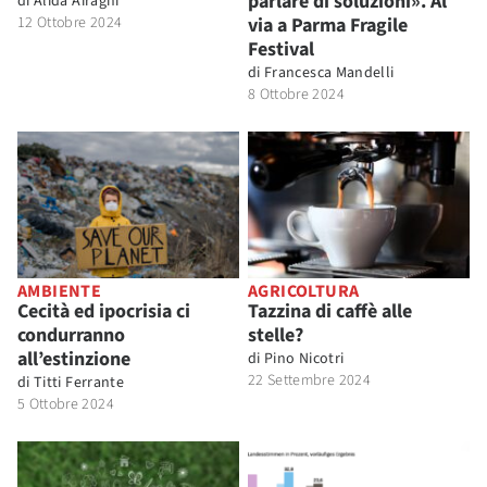
parlare di soluzioni». Al
di
Alida Airaghi
12 Ottobre 2024
via a Parma Fragile
Festival
di
Francesca Mandelli
8 Ottobre 2024
AMBIENTE
AGRICOLTURA
Cecità ed ipocrisia ci
Tazzina di caffè alle
condurranno
stelle?
all’estinzione
di
Pino Nicotri
22 Settembre 2024
di
Titti Ferrante
5 Ottobre 2024