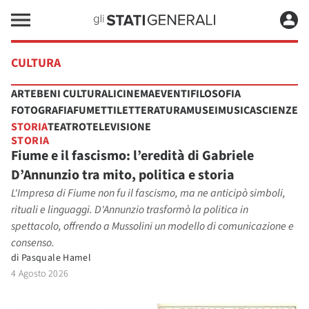
CULTURA
ARTE
BENI CULTURALI
CINEMA
EVENTI
FILOSOFIA
FOTOGRAFIA
FUMETTI
LETTERATURA
MUSEI
MUSICA
SCIENZE
STORIA
TEATRO
TELEVISIONE
STORIA
Fiume e il fascismo: l’eredità di Gabriele
D’Annunzio tra mito, politica e storia
L'Impresa di Fiume non fu il fascismo, ma ne anticipò simboli,
rituali e linguaggi. D'Annunzio trasformò la politica in
spettacolo, offrendo a Mussolini un modello di comunicazione e
consenso.
di
Pasquale Hamel
4 Agosto 2026