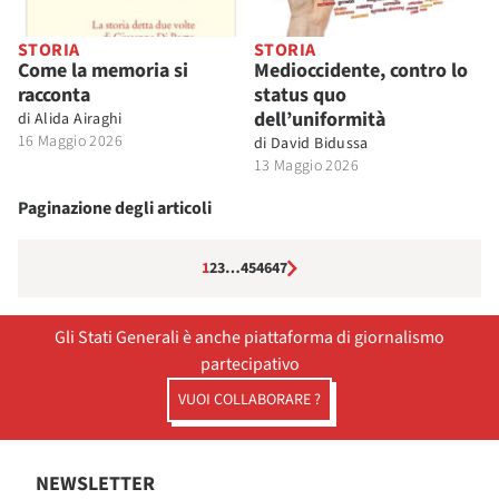
STORIA
STORIA
Come la memoria si
Medioccidente, contro lo
racconta
status quo
dell’uniformità
di
Alida Airaghi
16 Maggio 2026
di
David Bidussa
13 Maggio 2026
Paginazione degli articoli
1
2
3
…
45
46
47
Gli Stati Generali è anche piattaforma di giornalismo
partecipativo
VUOI COLLABORARE ?
NEWSLETTER