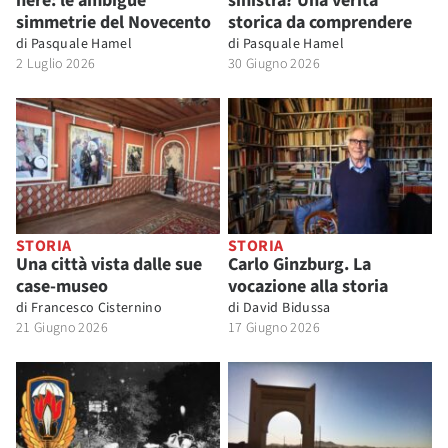
nere: le ambigue
sinistra? Una verità
simmetrie del Novecento
storica da comprendere
di
Pasquale Hamel
di
Pasquale Hamel
2 Luglio 2026
30 Giugno 2026
STORIA
STORIA
Una città vista dalle sue
Carlo Ginzburg. La
case-museo
vocazione alla storia
di
Francesco Cisternino
di
David Bidussa
21 Giugno 2026
17 Giugno 2026