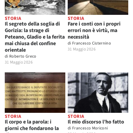
STORIA
STORIA
Il segreto della soglia di
Fare i conti con i propri
Gorizia: la strage di
errori non è virtù, ma
Peteano, Gladio e la ferita
necessità
mai chiusa del confine
di
Francesco Cisternino
orientale
31 Maggio 2026
di
Roberto Greco
31 Maggio 2026
STORIA
STORIA
Il corpo e la parola: i
Il mio discorso l’ho fatto
giorni che fondarono la
di
Francesco Moriconi