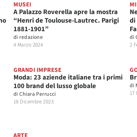
MUSEI
MI
A Palazzo Roverella apre la mostra
Ne
no
“Henri de Toulouse-Lautrec. Parigi
di
1881-1901”
Fa
di
redazione
di
4 Marzo 2024
2 F
GRANDI IMPRESE
G
Moda: 23 aziende italiane tra i primi
Br
100 brand del lusso globale
di
17
di
Chiara Perrucci
18 Dicembre 2023
ARTE