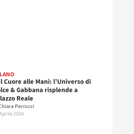
LANO
l Cuore alle Mani: l’Universo di
lce & Gabbana risplende a
lazzo Reale
Chiara Perrucci
Aprile 2024