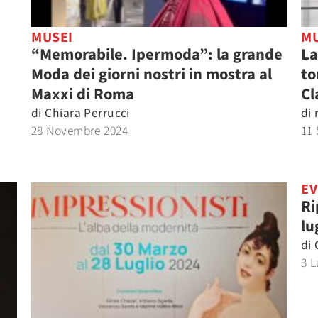
MUSEI
MU
“Memorabile. Ipermoda”: la grande
La
Moda dei giorni nostri in mostra al
to
Maxxi di Roma
Cl
di
Chiara Perrucci
di
28 Novembre 2024
11 
EV
Ri
lu
di
3 L