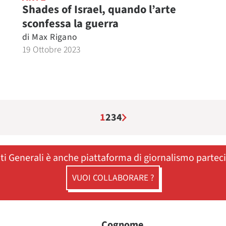
Shades of Israel, quando l’arte
sconfessa la guerra
di
Max Rigano
19 Ottobre 2023
1
2
3
4
ati Generali è anche piattaforma di giornalismo partec
VUOI COLLABORARE ?
Cognome