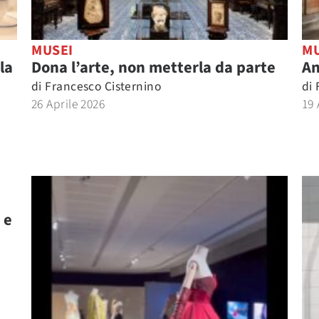
MUSEI
MU
la
Dona l’arte, non metterla da parte
An
di
Francesco Cisternino
di
26 Aprile 2026
19 
 e