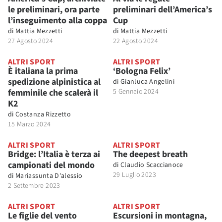
le preliminari, ora parte
preliminari dell’America’s
l’inseguimento alla coppa
Cup
di
Mattia Mezzetti
di
Mattia Mezzetti
27 Agosto 2024
22 Agosto 2024
ALTRI SPORT
ALTRI SPORT
È italiana la prima
‘Bologna Felix’
spedizione alpinistica al
di
Gianluca Angelini
femminile che scalerà il
5 Gennaio 2024
K2
di
Costanza Rizzetto
15 Marzo 2024
ALTRI SPORT
ALTRI SPORT
Bridge: l’Italia è terza ai
The deepest breath
campionati del mondo
di
Claudio Scaccianoce
29 Luglio 2023
di
Mariassunta D'alessio
2 Settembre 2023
ALTRI SPORT
ALTRI SPORT
Le figlie del vento
Escursioni in montagna,