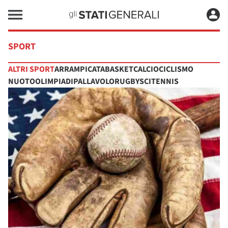
SPORT
ALTRI SPORT
ARRAMPICATA
BASKET
CALCIO
CICLISMO
NUOTO
OLIMPIADI
PALLAVOLO
RUGBY
SCI
TENNIS