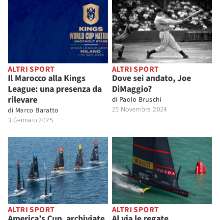
ALTRI SPORT
ALTRI SPORT
Il Marocco alla Kings
Dove sei andato, Joe
League: una presenza da
DiMaggio?
rilevare
di
Paolo Bruschi
25 Novembre 2024
di
Marco Baratto
3 Gennaio 2025
ALTRI SPORT
ALTRI SPORT
America’s Cup, archiviate
Al via le regate