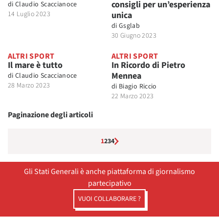
consigli per un’esperienza
di
Claudio Scaccianoce
14 Luglio 2023
unica
di
Gsglab
30 Giugno 2023
ALTRI SPORT
ALTRI SPORT
Il mare è tutto
In Ricordo di Pietro
Mennea
di
Claudio Scaccianoce
28 Marzo 2023
di
Biagio Riccio
22 Marzo 2023
Paginazione degli articoli
1
2
3
4
Gli Stati Generali è anche piattaforma di giornalismo
partecipativo
VUOI COLLABORARE ?