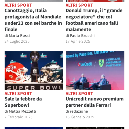
ALTRI SPORT
ALTRI SPORT
Canottaggio, Italia
Donald Trump, il “grande
protagonista al Mondiale
negoziatore” che col
under23 con sei barche in
football americano fallì
finale
malamente
di
Marta Rossi
di
Paolo Bruschi
24 Luglio 2025
17 Aprile 2025
ALTRI SPORT
ALTRI SPORT
Sale la febbre da
Unicredit nuovo premium
Superbowl
partner della Ferrari
di
Mattia Mezzetti
di
redazione
7 Febbraio 2025
16 Gennaio 2025