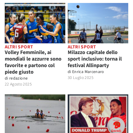
ALTRI SPORT
ALTRI SPORT
Volley Femminile, ai
Milazzo capitale dello
mondiali le azzurre sono
sport inclusivo: torna il
favorite e partono col
festival Allinparty
piede giusto
di
Enrica Marcenaro
30 Luglio 2025
di
redazione
22 Agosto 2025