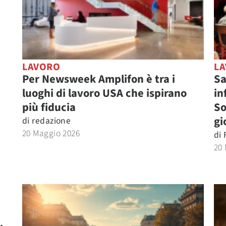
LAVORO
L
Per Newsweek Amplifon è tra i
Sa
luoghi di lavoro USA che ispirano
in
più fiducia
So
gi
di
redazione
20 Maggio 2026
di
20