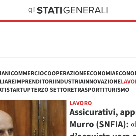
IANI
COMMERCIO
COOPERAZIONE
ECONOMIA
ECONOM
LIARE
IMPRENDITORI
INDUSTRIA
INNOVAZIONE
LAVO
ATI
STARTUP
TERZO SETTORE
TRASPORTI
TURISMO
LAVORO
Assicurativi, app
Murro (SNFIA): «