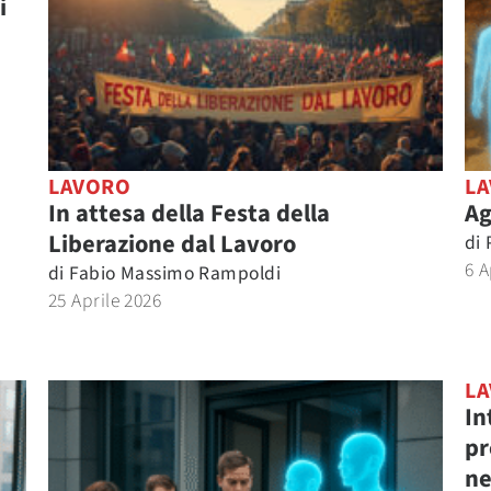
i
LAVORO
L
In attesa della Festa della
Ag
Liberazione dal Lavoro
di
6 A
di
Fabio Massimo Rampoldi
25 Aprile 2026
L
In
pr
ne