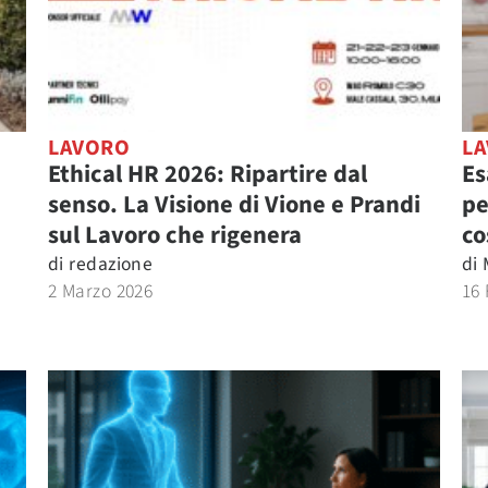
LAVORO
L
Ethical HR 2026: Ripartire dal
Es
senso. La Visione di Vione e Prandi
pe
sul Lavoro che rigenera
co
di
redazione
di
2 Marzo 2026
16 