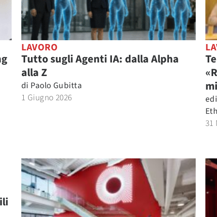
LAVORO
L
ng
Tutto sugli Agenti IA: dalla Alpha
Te
alla Z
«R
mi
di
Paolo Gubitta
1 Giugno 2026
edi
Eth
31
li