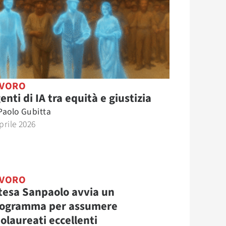
AVORO
enti di IA tra equità e giustizia
Paolo Gubitta
prile 2026
AVORO
tesa Sanpaolo avvia un
ogramma per assumere
olaureati eccellenti