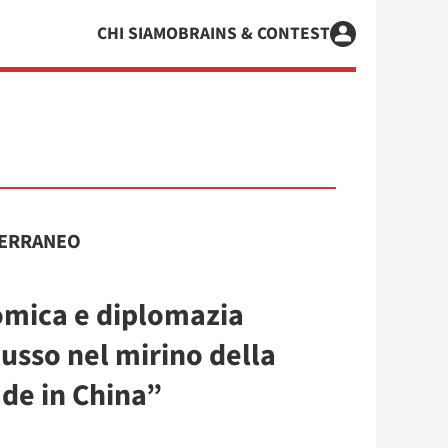
CHI SIAMO
BRAINS & CONTEST
ERRANEO
omica e diplomazia
lusso nel mirino della
de in China”