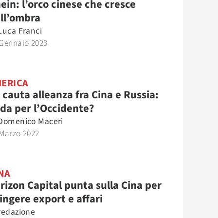
ein: l’orco cinese che cresce
ll’ombra
Luca Franci
 Gennaio 2023
ERICA
 cauta alleanza fra Cina e Russia:
ida per l’Occidente?
Domenico Maceri
 Marzo 2022
NA
rizon Capital punta sulla Cina per
ingere export e affari
redazione