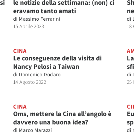
si
le notizie della settimana: (non) ci
Sh
eravamo tanto amati
ne
di
Massimo Ferrarini
di
15 Aprile 2023
18
CINA
AM
Le conseguenze della visita di
La
Nancy Pelosi a Taiwan
sf
di
Domenico Dodaro
di
14 Agosto 2022
25
CINA
CI
Oms, mettere la Cina all’angolo è
Eu
davvero una buona idea?
sp
di
Marco Marazzi
di