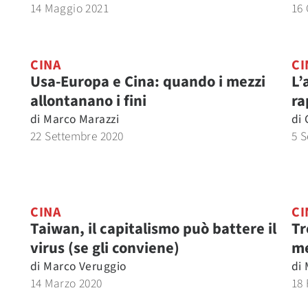
14 Maggio 2021
16 
CINA
CI
Usa-Europa e Cina: quando i mezzi
L’
allontanano i fini
ra
di
Marco Marazzi
di
22 Settembre 2020
5 S
CINA
CI
Taiwan, il capitalismo può battere il
Tr
virus (se gli conviene)
me
di
Marco Veruggio
di
14 Marzo 2020
18 