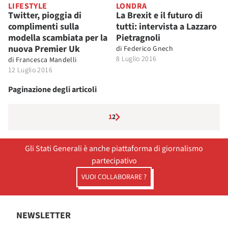
LIFESTYLE
LONDRA
Twitter, pioggia di
La Brexit e il futuro di
complimenti sulla
tutti: intervista a Lazzaro
modella scambiata per la
Pietragnoli
nuova Premier Uk
di
Federico Gnech
8 Luglio 2016
di
Francesca Mandelli
12 Luglio 2016
Paginazione degli articoli
1
2
Gli Stati Generali è anche piattaforma di giornalismo
partecipativo
VUOI COLLABORARE ?
NEWSLETTER