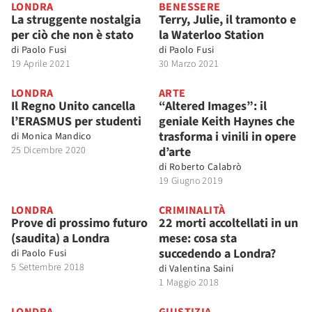
LONDRA
BENESSERE
La struggente nostalgia
Terry, Julie, il tramonto e
per ciò che non è stato
la Waterloo Station
di
Paolo Fusi
di
Paolo Fusi
19 Aprile 2021
30 Marzo 2021
LONDRA
ARTE
Il Regno Unito cancella
“Altered Images”: il
l’ERASMUS per studenti
geniale Keith Haynes che
trasforma i vinili in opere
di
Monica Mandico
25 Dicembre 2020
d’arte
di
Roberto Calabrò
19 Giugno 2019
LONDRA
CRIMINALITÀ
Prove di prossimo futuro
22 morti accoltellati in un
(saudita) a Londra
mese: cosa sta
succedendo a Londra?
di
Paolo Fusi
5 Settembre 2018
di
Valentina Saini
1 Maggio 2018