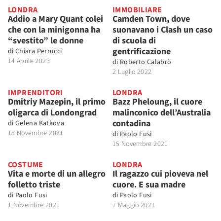
LONDRA
IMMOBILIARE
Addio a Mary Quant colei
Camden Town, dove
che con la minigonna ha
suonavano i Clash un caso
“svestito” le donne
di scuola di
gentrificazione
di
Chiara Perrucci
14 Aprile 2023
di
Roberto Calabrò
2 Luglio 2022
IMPRENDITORI
LONDRA
Dmitriy Mazepin, il primo
Bazz Pheloung, il cuore
oligarca di Londongrad
malinconico dell’Australia
contadina
di
Gelena Katkova
15 Novembre 2021
di
Paolo Fusi
15 Novembre 2021
COSTUME
LONDRA
Vita e morte di un allegro
Il ragazzo cui pioveva nel
folletto triste
cuore. E sua madre
di
Paolo Fusi
di
Paolo Fusi
1 Novembre 2021
7 Maggio 2021