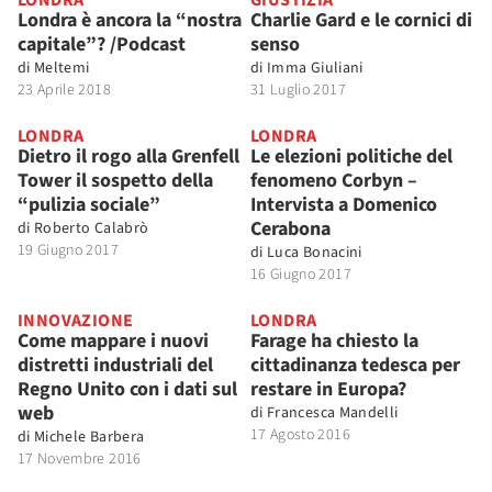
LONDRA
GIUSTIZIA
Londra è ancora la “nostra
Charlie Gard e le cornici di
capitale”? /Podcast
senso
di
Meltemi
di
Imma Giuliani
23 Aprile 2018
31 Luglio 2017
LONDRA
LONDRA
Dietro il rogo alla Grenfell
Le elezioni politiche del
Tower il sospetto della
fenomeno Corbyn –
“pulizia sociale”
Intervista a Domenico
Cerabona
di
Roberto Calabrò
19 Giugno 2017
di
Luca Bonacini
16 Giugno 2017
INNOVAZIONE
LONDRA
Come mappare i nuovi
Farage ha chiesto la
distretti industriali del
cittadinanza tedesca per
Regno Unito con i dati sul
restare in Europa?
web
di
Francesca Mandelli
17 Agosto 2016
di
Michele Barbera
17 Novembre 2016