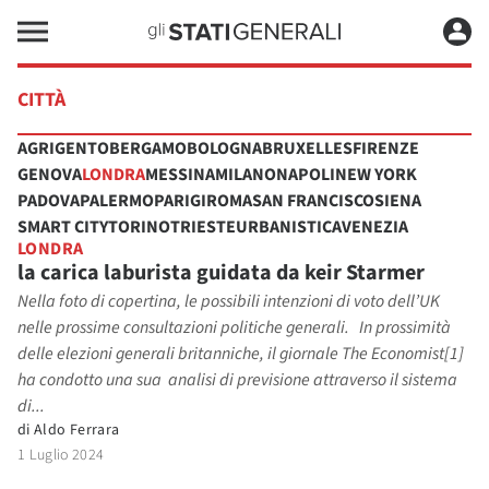
CITTÀ
AGRIGENTO
BERGAMO
BOLOGNA
BRUXELLES
FIRENZE
GENOVA
LONDRA
MESSINA
MILANO
NAPOLI
NEW YORK
PADOVA
PALERMO
PARIGI
ROMA
SAN FRANCISCO
SIENA
SMART CITY
TORINO
TRIESTE
URBANISTICA
VENEZIA
LONDRA
la carica laburista guidata da keir Starmer
Nella foto di copertina, le possibili intenzioni di voto dell’UK
nelle prossime consultazioni politiche generali. In prossimità
delle elezioni generali britanniche, il giornale The Economist[1]
ha condotto una sua analisi di previsione attraverso il sistema
di...
di
Aldo Ferrara
1 Luglio 2024