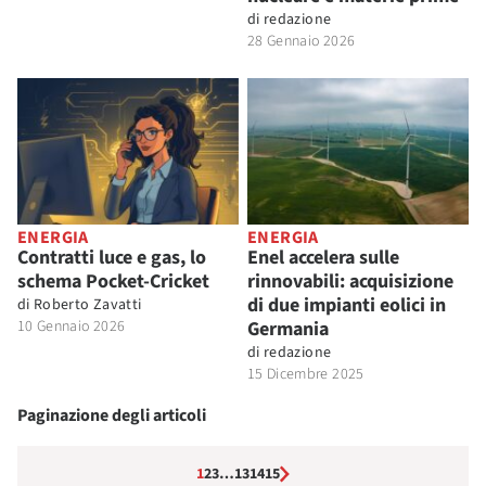
di
redazione
28 Gennaio 2026
ENERGIA
ENERGIA
Contratti luce e gas, lo
Enel accelera sulle
schema Pocket-Cricket
rinnovabili: acquisizione
di due impianti eolici in
di
Roberto Zavatti
10 Gennaio 2026
Germania
di
redazione
15 Dicembre 2025
Paginazione degli articoli
1
2
3
…
13
14
15