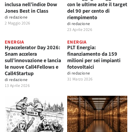
inclusa nell’indice Dow
con le ultime aste il target
Jones Best in Class
del 90 per cento di
riempimento
di
redazione
2 Maggio 2026
di
redazione
23 Aprile 2026
ENERGIA
ENERGIA
Hyaccelerator Day 2026:
PLT Energia:
Snam accelera
finanziamento da 159
sull’innovazione e lancia
milioni per sei impianti
le nuove Call4Fellows e
fotovoltaici
Call4Startup
di
redazione
31 Marzo 2026
di
redazione
13 Aprile 2026