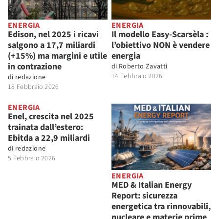
ENERGIA
ENERGIA
Edison, nel 2025 i ricavi
Il modello Easy-Scarsèla :
salgono a 17,7 miliardi
l’obiettivo NON è vendere
(+15%) ma margini e utile
energia
in contrazione
di
Roberto Zavatti
14 Febbraio 2026
di
redazione
18 Febbraio 2026
ENERGIA
Enel, crescita nel 2025
trainata dall’estero:
Ebitda a 22,9 miliardi
di
redazione
5 Febbraio 2026
ENERGIA
MED & Italian Energy
Report: sicurezza
energetica tra rinnovabili,
nucleare e materie prime