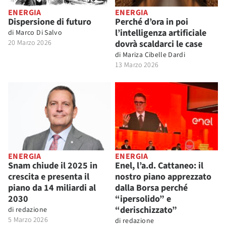
ENERGIA
ENERGIA
Dispersione di futuro
Perché d’ora in poi
l’intelligenza artificiale
di
Marco Di Salvo
20 Marzo 2026
dovrà scaldarci le case
di
Mariza Cibelle Dardi
13 Marzo 2026
ENERGIA
ENERGIA
Snam chiude il 2025 in
Enel, l’a.d. Cattaneo: il
crescita e presenta il
nostro piano apprezzato
piano da 14 miliardi al
dalla Borsa perché
2030
“ipersolido” e
“derischizzato”
di
redazione
5 Marzo 2026
di
redazione