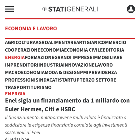
ECONOMIA E LAVORO
AGRICOLTURA
AGROALIMENTARE
ARTIGIANI
COMMERCIO
COOPERAZIONE
ECONOMIA
ECONOMIA CIVILE
EDITORIA
ENERGIA
FORMAZIONE
GRANDI IMPRESE
IMMOBILIARE
IMPRENDITORI
INDUSTRIA
INNOVAZIONE
LAVORO
MACROECONOMIA
MODA & DESIGN
PMI
PREVIDENZA
PROFESSIONI
SINDACATI
STARTUP
TERZO SETTORE
TRASPORTI
TURISMO
ENERGIA
Enel sigla un finanziamento da 1 miliardo con
Euler Hermes, Citi e HSBC
Il finanziamento multiborrower e multivaluta è finalizzato a
soddisfare le esigenze finanziarie correlate agli investimenti
sostenibili di Enel
di
redazione