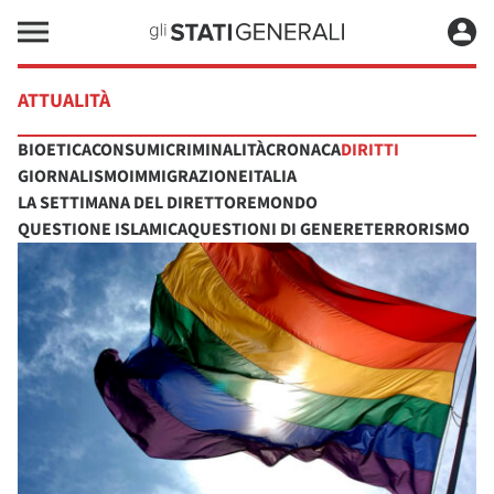
ATTUALITÀ
BIOETICA
CONSUMI
CRIMINALITÀ
CRONACA
DIRITTI
GIORNALISMO
IMMIGRAZIONE
ITALIA
LA SETTIMANA DEL DIRETTORE
MONDO
QUESTIONE ISLAMICA
QUESTIONI DI GENERE
TERRORISMO