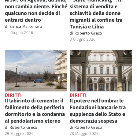
non cambia niente. Finché
sistema di vendita e
qualcuno non decide di
schiavitù delle donne
entrarci dentro
migranti al confine tra
Tunisia e Libia
di
Enrica Marcenaro
11 Giugno 2026
di
Roberto Greco
3 Giugno 2026
DIRITTI
DIRITTI
Il labirinto di cemento: il
Il potere nell’ombra: le
fallimento della periferia
Fondazioni bancarie tra
dormitorio e la condanna
supplenza dello Stato e
al pendolarismo eterno
democrazia sospesa
di
Roberto Greco
di
Roberto Greco
29 Maggio 2026
28 Maggio 2026