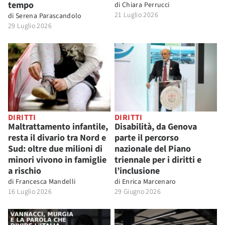
tempo
di
Chiara Perrucci
21 Luglio 2026
di
Serena Parascandolo
29 Luglio 2026
DIRITTI
DIRITTI
Maltrattamento infantile,
Disabilità, da Genova
resta il divario tra Nord e
parte il percorso
Sud: oltre due milioni di
nazionale del Piano
minori vivono in famiglie
triennale per i diritti e
a rischio
l’inclusione
di
Francesca Mandelli
di
Enrica Marcenaro
16 Luglio 2026
29 Giugno 2026