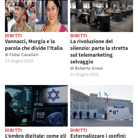
DIRITTI
DIRITTI
Vannacci, Murgia e la
La rivoluzione del
parola che divide l’Italia
silenzio: parte la stretta
sul telemarketing
di
Fabio Cavallari
23 Giugno 2026
selvaggio
di
Roberto Greco
23 Giugno 2026
DIRITTI
DIRITTI
L’ombra digitale: come gli
Esternalizzare i confini: