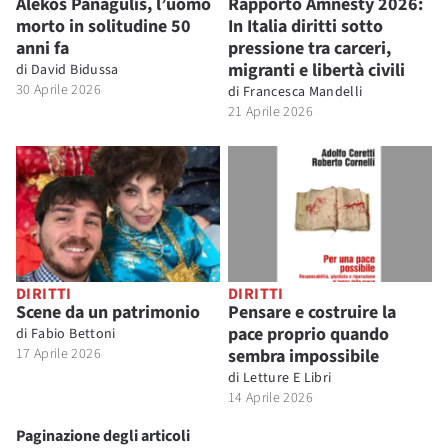
Alekos Panagulis, l’uomo
Rapporto Amnesty 2026:
morto in solitudine 50
In Italia diritti sotto
anni fa
pressione tra carceri,
migranti e libertà civili
di
David Bidussa
30 Aprile 2026
di
Francesca Mandelli
21 Aprile 2026
DIRITTI
DIRITTI
Scene da un patrimonio
Pensare e costruire la
pace proprio quando
di
Fabio Bettoni
17 Aprile 2026
sembra impossibile
di
Letture E Libri
14 Aprile 2026
Paginazione degli articoli