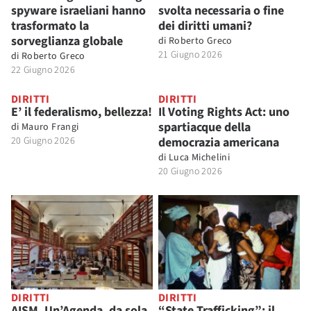
spyware israeliani hanno
svolta necessaria o fine
trasformato la
dei diritti umani?
sorveglianza globale
di
Roberto Greco
21 Giugno 2026
di
Roberto Greco
22 Giugno 2026
DIRITTI
DIRITTI
E’ il federalismo, bellezza!
Il Voting Rights Act: uno
spartiacque della
di
Mauro Frangi
20 Giugno 2026
democrazia americana
di
Luca Michelini
20 Giugno 2026
DIRITTI
DIRITTI
AISM. Un’Agenda, da sola,
“State Trafficking”: il