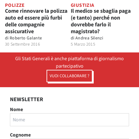
POLIZZE
GIUSTIZIA
Come rinnovare la polizza
Il medico se sbaglia paga
auto ed essere più furbi
(e tanto) perché non
delle compagnie
dovrebbe farlo il
assicurative
magistrato?
di
Roberto Galante
di
Andrea Silenzi
30 Settembre 2016
5 Marzo 2015
Gli Stati Generali è anche piattaforma di giornalismo
partecipativo
VUOI COLLABORARE ?
NEWSLETTER
Nome
Cognome