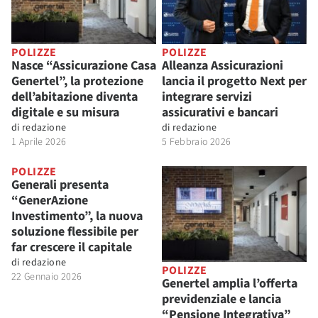
POLIZZE
POLIZZE
Nasce “Assicurazione Casa
Alleanza Assicurazioni
Genertel”, la protezione
lancia il progetto Next per
dell’abitazione diventa
integrare servizi
digitale e su misura
assicurativi e bancari
di
redazione
di
redazione
1 Aprile 2026
5 Febbraio 2026
POLIZZE
Generali presenta
“GenerAzione
Investimento”, la nuova
soluzione flessibile per
far crescere il capitale
di
redazione
POLIZZE
22 Gennaio 2026
Genertel amplia l’offerta
previdenziale e lancia
“Pensione Integrativa”