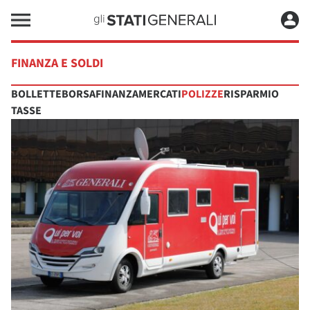
FINANZA E SOLDI
BOLLETTE
BORSA
FINANZA
MERCATI
POLIZZE
RISPARMIO
TASSE