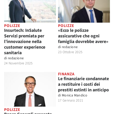
POLIZZE
POLIZZE
Insurtech: InSalute
«Ecco le polizze
Servizi premiata per
assicurative che ogni
l’innovazione nella
famiglia dovrebbe avere»
customer experience
di
redazione
sanitaria
23 Ottobre 2025
di
redazione
24 Novembre 2025
FINANZA
Le finanziarie condannate
a restituire i costi dei
prestiti estinti in anticipo
di
Monica Mandico
17 Gennaio 2021
POLIZZE