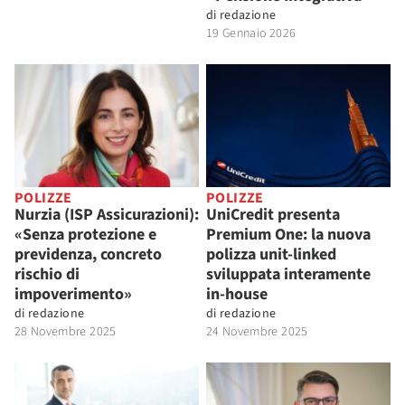
di
redazione
19 Gennaio 2026
POLIZZE
POLIZZE
Nurzia (ISP Assicurazioni):
UniCredit presenta
«Senza protezione e
Premium One: la nuova
previdenza, concreto
polizza unit-linked
rischio di
sviluppata interamente
impoverimento»
in-house
di
redazione
di
redazione
28 Novembre 2025
24 Novembre 2025