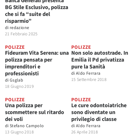
Banca Generali presenta
BG Stile Esclusivo, polizza
che si fa “suite del
risparmio”
di
redazione
21 Febbraio 2025
POLIZZE
POLIZZE
Fideuram Vita Serena: una
Non solo autostrade. In
polizza pensata per
Emilia il Pd privatizza
imprenditori e
pure la Sanità
professionisti
di
Aldo Ferrara
15 Settembre 2018
di
Gsglab
18 Giugno 2019
POLIZZE
POLIZZE
Una polizza per
Le cure odontoiatriche
scommettere sul ritardo
sono diventate un
dei voli
privilegio di classe
di
Stefano Campolo
di
Aldo Ferrara
13 Giugno 2018
26 Aprile 2018