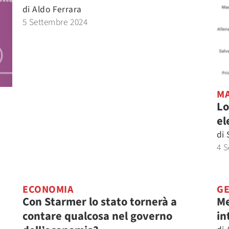
di
Aldo Ferrara
5 Settembre 2024
M
Lo
el
di
4 S
ECONOMIA
GE
Con Starmer lo stato tornerà a
Me
contare qualcosa nel governo
in