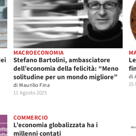
MACROECONOMIA
M
dei
Stefano Bartolini, ambasciatore
Le
dell’economia della felicità: “Meno
fi
solitudine per un mondo migliore”
di
25
di
Maurilio Fina
11 Agosto 2025
COMMERCIO
L’economia globalizzata ha i
millenni contati