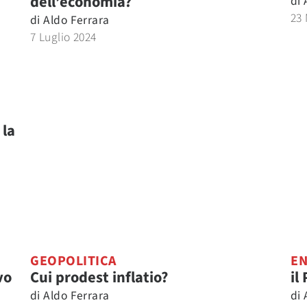
dell’economia?
di
23
di
Aldo Ferrara
7 Luglio 2024
 la
GEOPOLITICA
EN
vo
Cui prodest inflatio?
il
di
Aldo Ferrara
di