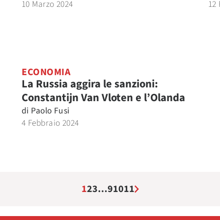
10 Marzo 2024
12 
ECONOMIA
La Russia aggira le sanzioni:
Constantijn Van Vloten e l’Olanda
di
Paolo Fusi
4 Febbraio 2024
1
2
3
…
9
10
11