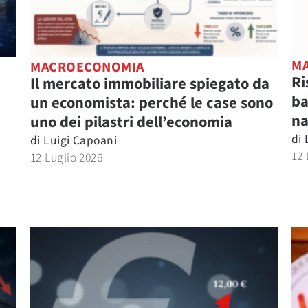
M
MACROECONOMIA
Ri
Il mercato immobiliare spiegato da
ba
un economista: perché le case sono
na
uno dei pilastri dell’economia
di
di
Luigi Capoani
12 
12 Luglio 2026