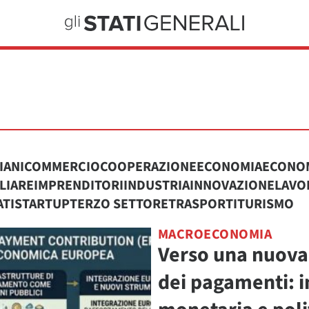
IANI
COMMERCIO
COOPERAZIONE
ECONOMIA
ECONOM
LIARE
IMPRENDITORI
INDUSTRIA
INNOVAZIONE
LAVO
ATI
STARTUP
TERZO SETTORE
TRASPORTI
TURISMO
MACROECONOMIA
Verso una nuova 
dei pagamenti: i