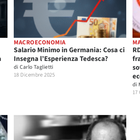
MACROECONOMIA
M
Salario Minimo in Germania: Cosa ci
RD
a
Insegna l’Esperienza Tedesca?
fr
so
di
Carlo Taglietti
18 Dicembre 2025
ec
di
17 