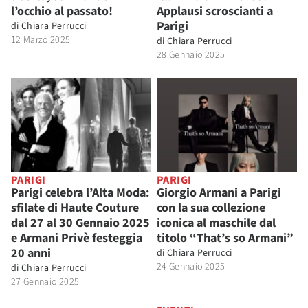
l’occhio al passato!
Applausi scroscianti a
Parigi
di
Chiara Perrucci
12 Marzo 2025
di
Chiara Perrucci
28 Gennaio 2025
PARIGI
PARIGI
Parigi celebra l’Alta Moda:
Giorgio Armani a Parigi
sfilate di Haute Couture
con la sua collezione
dal 27 al 30 Gennaio 2025
iconica al maschile dal
e Armani Privè festeggia
titolo “That’s so Armani”
20 anni
di
Chiara Perrucci
24 Gennaio 2025
di
Chiara Perrucci
27 Gennaio 2025