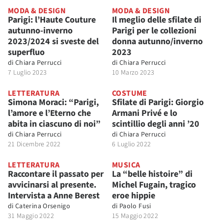
MODA & DESIGN
MODA & DESIGN
Parigi: l’Haute Couture
Il meglio delle sfilate di
autunno-inverno
Parigi per le collezioni
2023/2024 si sveste del
donna autunno/inverno
superfluo
2023
di
Chiara Perrucci
di
Chiara Perrucci
7 Luglio 2023
10 Marzo 2023
LETTERATURA
COSTUME
Simona Moraci: “Parigi,
Sfilate di Parigi: Giorgio
l’amore e l’Eterno che
Armani Privé e lo
abita in ciascuno di noi”
scintillio degli anni ’20
di
Chiara Perrucci
di
Chiara Perrucci
21 Dicembre 2022
6 Luglio 2022
LETTERATURA
MUSICA
Raccontare il passato per
La “belle histoire” di
avvicinarsi al presente.
Michel Fugain, tragico
Intervista a Anne Berest
eroe hippie
di
Caterina Orsenigo
di
Paolo Fusi
31 Maggio 2022
15 Maggio 2022