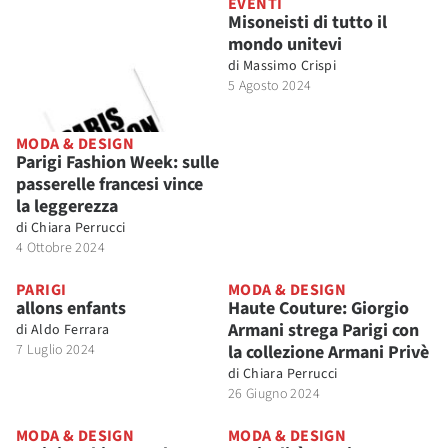
EVENTI
Misoneisti di tutto il
mondo unitevi
di
Massimo Crispi
5 Agosto 2024
MODA & DESIGN
Parigi Fashion Week: sulle
passerelle francesi vince
la leggerezza
di
Chiara Perrucci
4 Ottobre 2024
PARIGI
MODA & DESIGN
allons enfants
Haute Couture: Giorgio
Armani strega Parigi con
di
Aldo Ferrara
7 Luglio 2024
la collezione Armani Privè
di
Chiara Perrucci
26 Giugno 2024
MODA & DESIGN
MODA & DESIGN