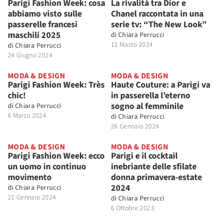
Parigi Fashion Week: cosa
La rivalità tra Dior e
abbiamo visto sulle
Chanel raccontata in una
passerelle francesi
serie tv: “The New Look”
maschili 2025
di
Chiara Perrucci
11 Marzo 2024
di
Chiara Perrucci
24 Giugno 2024
MODA & DESIGN
MODA & DESIGN
Parigi Fashion Week: Très
Haute Couture: a Parigi va
chic!
in passerella l’eterno
sogno al femminile
di
Chiara Perrucci
6 Marzo 2024
di
Chiara Perrucci
26 Gennaio 2024
MODA & DESIGN
MODA & DESIGN
Parigi Fashion Week: ecco
Parigi e il cocktail
un uomo in continuo
inebriante delle sfilate
movimento
donna primavera-estate
2024
di
Chiara Perrucci
21 Gennaio 2024
di
Chiara Perrucci
6 Ottobre 2023