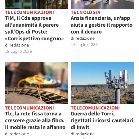
TELECOMUNICAZIONI
TECNOLOGIA
TIM, il Cda approva
Ansia finanziaria, un’app
all’unanimità il parere
aiuta a gestire il rapporto
sull’Ops di Poste:
con il denaro
«Corrispettivo congruo»
di
redazione
14 Luglio 2026
di
redazione
18 Luglio 2026
TELECOMUNICAZIONI
TELECOMUNICAZIONI
Tlc, la rete fissa torna a
Guerra delle Torri,
crescere grazie alla fibra.
rigettati i ricorsi cautelari
Il mobile resta in affanno
di Inwit
di
redazione
di
redazione