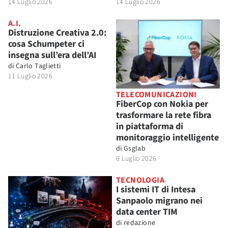
14 Luglio 2026
14 Luglio 2026
A.I.
Distruzione Creativa 2.0:
cosa Schumpeter ci
insegna sull’era dell’AI
di
Carlo Taglietti
11 Luglio 2026
TELECOMUNICAZIONI
FiberCop con Nokia per
trasformare la rete fibra
in piattaforma di
monitoraggio intelligente
di
Gsglab
6 Luglio 2026
TECNOLOGIA
I sistemi IT di Intesa
Sanpaolo migrano nei
data center TIM
di
redazione