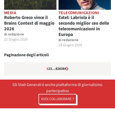
MEDIA
TELECOMUNICAZIONI
Roberto Greco vince il
Extel: Labriola è il
Brains Contest di maggio
secondo miglior ceo delle
2026
telecomunicazioni in
Europa
di
redazione
22 Giugno 2026
di
redazione
18 Giugno 2026
Paginazione degli articoli
1
2
3
…
82
83
84
Gli Stati Generali è anche piattaforma di giornalismo
partecipativo
VUOI COLLABORARE ?