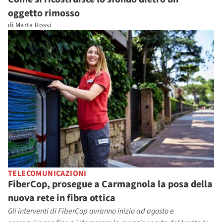
oggetto rimosso
di
Marta Rossi
TELECOMUNICAZIONI
FiberCop, prosegue a Carmagnola la posa della
nuova rete in fibra ottica
Gli interventi di FiberCop avranno inizio ad agosto e