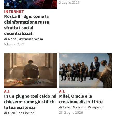
2 Luglio 2026
INTERNET
Roska Bridge: come la
disinformazione russa
sfrutta i social
decentralizzati
di
Maria Giovanna Sessa
5 Luglio 2026
A.I.
A.I.
In un giugno così caldo mi
Milei, Oracle e la
chiesero: come giustifichi
creazione distruttrice
la tua esistenza
di
Fabio Massimo Rampoldi
26 Giugno 2026
di
Gianluca Fiorindi