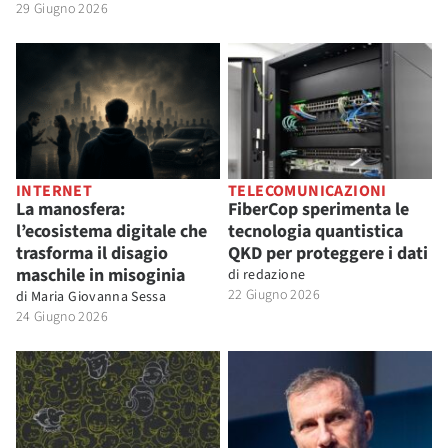
29 Giugno 2026
INTERNET
TELECOMUNICAZIONI
La manosfera:
FiberCop sperimenta le
l’ecosistema digitale che
tecnologia quantistica
trasforma il disagio
QKD per proteggere i dati
maschile in misoginia
di
redazione
22 Giugno 2026
di
Maria Giovanna Sessa
24 Giugno 2026