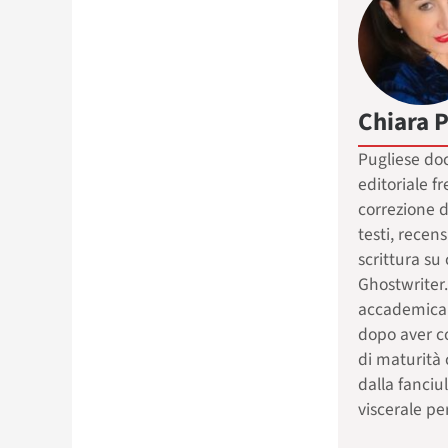
Chiara P
Pugliese doc
editoriale f
correzione d
testi, recensi
scrittura s
Ghostwriter
accademica 
dopo aver c
di maturità 
dalla fanciu
viscerale per