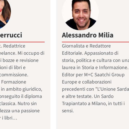
errucci
Alessandro Milia
. Redattrice
Giornalista e Redattore
reelance. Mi occupo di
Editoriale. Appassionato di
i bozze e revisione
storia, politica e cultura con un
oni di libri e
laurea in Storia e Informazione.
u commissione.
Editor per M+C Saatchi Group
. Formazione
Europe e collaborazioni
in ambito giuridico,
precedenti con "L'Unione Sarda
onseguito il diploma
e altre testate. Un Sardo
classica. Nutro sin
Trapiantato a Milano, in tutti i
llezza una passione
sensi.
 i libri…