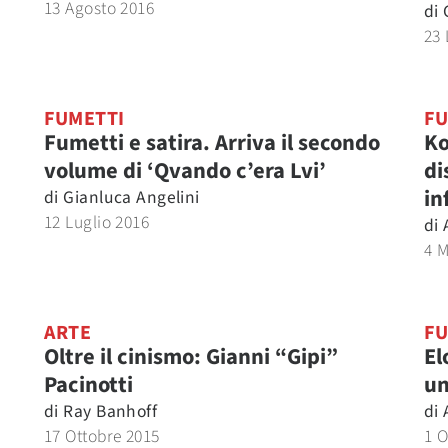
13 Agosto 2016
di
23 
FUMETTI
FU
Fumetti e satira. Arriva il secondo
Ko
volume di ‘Qvando c’era Lvi’
di
in
di
Gianluca Angelini
12 Luglio 2016
di
4 
ARTE
FU
Oltre il cinismo: Gianni “Gipi”
El
Pacinotti
un
di
Ray Banhoff
di
17 Ottobre 2015
1 O