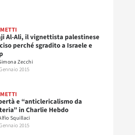
METTI
ji Al-Ali, il vignettista palestinese
ciso perché sgradito a Israele e
p
Simona Zecchi
 Gennaio 2015
METTI
bertà e “anticlericalismo da
teria” in Charlie Hebdo
Alfio Squillaci
 Gennaio 2015