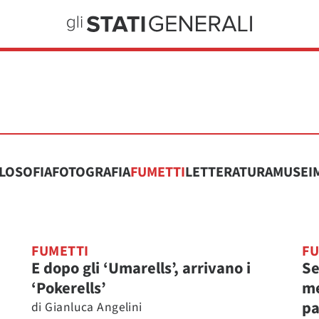
ILOSOFIA
FOTOGRAFIA
FUMETTI
LETTERATURA
MUSEI
FUMETTI
FU
E dopo gli ‘Umarells’, arrivano i
Se
‘Pokerells’
me
pa
di
Gianluca Angelini