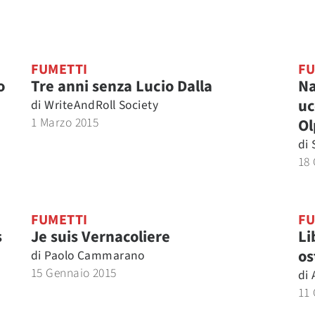
FUMETTI
FU
o
Tre anni senza Lucio Dalla
Na
uc
di
WriteAndRoll Society
1 Marzo 2015
Ol
di
18
FUMETTI
FU
s
Je suis Vernacoliere
Li
os
di
Paolo Cammarano
15 Gennaio 2015
di
11