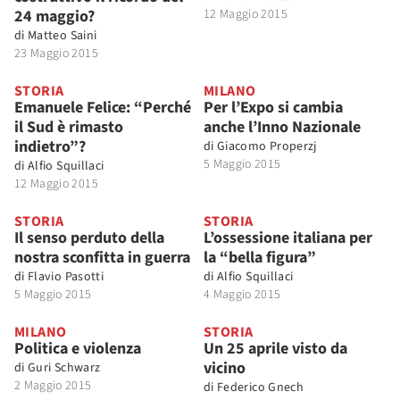
24 maggio?
12 Maggio 2015
di
Matteo Saini
23 Maggio 2015
STORIA
MILANO
Emanuele Felice: “Perché
Per l’Expo si cambia
il Sud è rimasto
anche l’Inno Nazionale
indietro”?
di
Giacomo Properzj
5 Maggio 2015
di
Alfio Squillaci
12 Maggio 2015
STORIA
STORIA
Il senso perduto della
L’ossessione italiana per
nostra sconfitta in guerra
la “bella figura”
di
Flavio Pasotti
di
Alfio Squillaci
5 Maggio 2015
4 Maggio 2015
MILANO
STORIA
Politica e violenza
Un 25 aprile visto da
vicino
di
Guri Schwarz
2 Maggio 2015
di
Federico Gnech