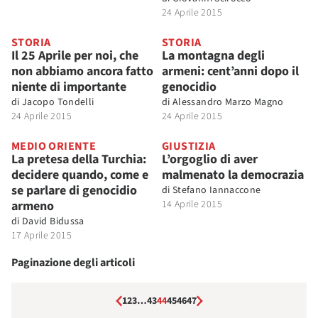
24 Aprile 2015
STORIA
STORIA
Il 25 Aprile per noi, che
La montagna degli
non abbiamo ancora fatto
armeni: cent’anni dopo il
niente di importante
genocidio
di
Jacopo Tondelli
di
Alessandro Marzo Magno
24 Aprile 2015
24 Aprile 2015
MEDIO ORIENTE
GIUSTIZIA
La pretesa della Turchia:
L’orgoglio di aver
decidere quando, come e
malmenato la democrazia
se parlare di genocidio
di
Stefano Iannaccone
armeno
14 Aprile 2015
di
David Bidussa
17 Aprile 2015
Paginazione degli articoli
1
2
3
…
43
44
45
46
47