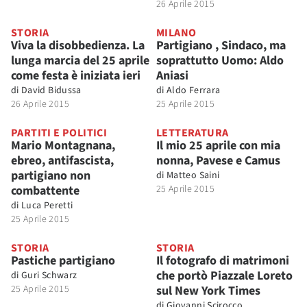
26 Aprile 2015
STORIA
MILANO
Viva la disobbedienza. La
Partigiano , Sindaco, ma
lunga marcia del 25 aprile
soprattutto Uomo: Aldo
come festa è iniziata ieri
Aniasi
di
David Bidussa
di
Aldo Ferrara
26 Aprile 2015
25 Aprile 2015
PARTITI E POLITICI
LETTERATURA
Mario Montagnana,
Il mio 25 aprile con mia
ebreo, antifascista,
nonna, Pavese e Camus
partigiano non
di
Matteo Saini
combattente
25 Aprile 2015
di
Luca Peretti
25 Aprile 2015
STORIA
STORIA
Pastiche partigiano
Il fotografo di matrimoni
che portò Piazzale Loreto
di
Guri Schwarz
25 Aprile 2015
sul New York Times
di
Giovanni Scirocco