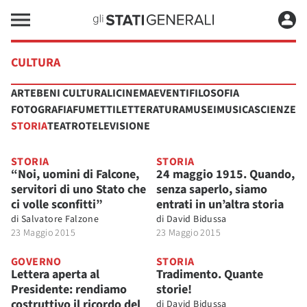
CULTURA
ARTE
BENI CULTURALI
CINEMA
EVENTI
FILOSOFIA
FOTOGRAFIA
FUMETTI
LETTERATURA
MUSEI
MUSICA
SCIENZE
STORIA
TEATRO
TELEVISIONE
STORIA
STORIA
“Noi, uomini di Falcone,
24 maggio 1915. Quando,
servitori di uno Stato che
senza saperlo, siamo
ci volle sconfitti”
entrati in un’altra storia
di
Salvatore Falzone
di
David Bidussa
23 Maggio 2015
23 Maggio 2015
GOVERNO
STORIA
Lettera aperta al
Tradimento. Quante
Presidente: rendiamo
storie!
costruttivo il ricordo del
di
David Bidussa