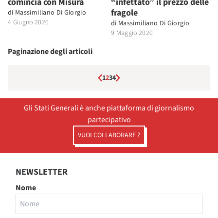
comincia con Misura
“infettato” il prezzo delle
fragole
di
Massimiliano Di Giorgio
4 Giugno 2020
di
Massimiliano Di Giorgio
9 Maggio 2020
Paginazione degli articoli
1
2
3
4
Gli Stati Generali è anche piattaforma di giornalismo
partecipativo
VUOI COLLABORARE ?
NEWSLETTER
Nome