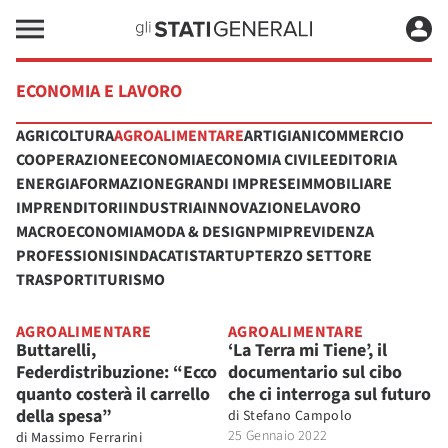
ECONOMIA E LAVORO
AGRICOLTURA
AGROALIMENTARE
ARTIGIANI
COMMERCIO
COOPERAZIONE
ECONOMIA
ECONOMIA CIVILE
EDITORIA
ENERGIA
FORMAZIONE
GRANDI IMPRESE
IMMOBILIARE
IMPRENDITORI
INDUSTRIA
INNOVAZIONE
LAVORO
MACROECONOMIA
MODA & DESIGN
PMI
PREVIDENZA
PROFESSIONI
SINDACATI
STARTUP
TERZO SETTORE
TRASPORTI
TURISMO
AGROALIMENTARE
AGROALIMENTARE
Buttarelli,
‘La Terra mi Tiene’, il
Federdistribuzione: “Ecco
documentario sul cibo
quanto costerà il carrello
che ci interroga sul futuro
della spesa”
di
Stefano Campolo
25 Gennaio 2022
di
Massimo Ferrarini