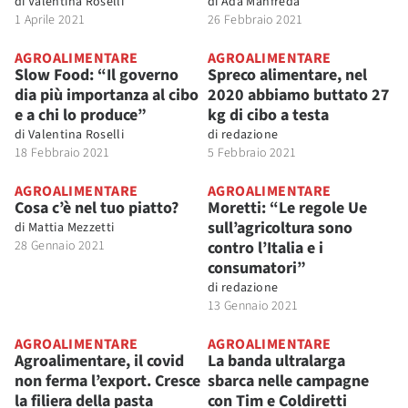
di
Valentina Roselli
di
Ada Manfreda
1 Aprile 2021
26 Febbraio 2021
AGROALIMENTARE
AGROALIMENTARE
Slow Food: “Il governo
Spreco alimentare, nel
dia più importanza al cibo
2020 abbiamo buttato 27
e a chi lo produce”
kg di cibo a testa
di
Valentina Roselli
di
redazione
18 Febbraio 2021
5 Febbraio 2021
AGROALIMENTARE
AGROALIMENTARE
Cosa c’è nel tuo piatto?
Moretti: “Le regole Ue
sull’agricoltura sono
di
Mattia Mezzetti
28 Gennaio 2021
contro l’Italia e i
consumatori”
di
redazione
13 Gennaio 2021
AGROALIMENTARE
AGROALIMENTARE
Agroalimentare, il covid
La banda ultralarga
non ferma l’export. Cresce
sbarca nelle campagne
la filiera della pasta
con Tim e Coldiretti