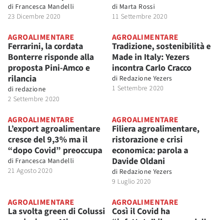
di
Francesca Mandelli
di
Marta Rossi
23 Dicembre 2020
11 Settembre 2020
AGROALIMENTARE
AGROALIMENTARE
Ferrarini, la cordata
Tradizione, sostenibilità e
Bonterre risponde alla
Made in Italy: Yezers
proposta Pini-Amco e
incontra Carlo Cracco
rilancia
di
Redazione Yezers
1 Settembre 2020
di
redazione
2 Settembre 2020
AGROALIMENTARE
AGROALIMENTARE
L’export agroalimentare
Filiera agroalimentare,
cresce del 9,3% ma il
ristorazione e crisi
“dopo Covid” preoccupa
economica: parola a
Davide Oldani
di
Francesca Mandelli
21 Agosto 2020
di
Redazione Yezers
9 Luglio 2020
AGROALIMENTARE
AGROALIMENTARE
La svolta green di Colussi
Così il Covid ha