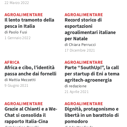
22 Marzo 2022
AGROALIMENTARE
AGROALIMENTARE
Il lento tramonto della
Record storico di
pesca in Italia
esportazioni
agroalimentari italiane
di
Paolo Fusi
1 Gennaio 2022
per Natale
di
Chiara Perrucci
17 Dicembre 2021
AFRICA
AGROALIMENTARE
Africa e cibo, l’identità
Parte “SouthUp!”, la call
passa anche dai fornelli
per startup di Eni a tema
agritech-agroenergia
di
Mattia Mezzetti
9 Giugno 2021
di
redazione
21 Aprile 2021
AGROALIMENTARE
AGROALIMENTARE
Grazie al Chianti e a We-
Dignità, protagonismo e
Chat si consolida il
libertà in un barattolo di
rapporto Italia-Cina
pomodoro