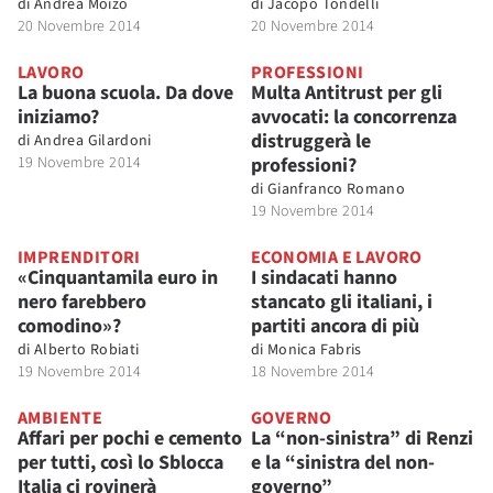
di
Andrea Moizo
di
Jacopo Tondelli
20 Novembre 2014
20 Novembre 2014
LAVORO
PROFESSIONI
La buona scuola. Da dove
Multa Antitrust per gli
iniziamo?
avvocati: la concorrenza
distruggerà le
di
Andrea Gilardoni
19 Novembre 2014
professioni?
di
Gianfranco Romano
19 Novembre 2014
IMPRENDITORI
ECONOMIA E LAVORO
«Cinquantamila euro in
I sindacati hanno
nero farebbero
stancato gli italiani, i
comodino»?
partiti ancora di più
di
Alberto Robiati
di
Monica Fabris
19 Novembre 2014
18 Novembre 2014
AMBIENTE
GOVERNO
Affari per pochi e cemento
La “non-sinistra” di Renzi
per tutti, così lo Sblocca
e la “sinistra del non-
Italia ci rovinerà
governo”