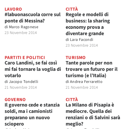
LAVORO
CITTÀ
#labuonascuola corre sul
Regole e modelli di
ponte di Messina?
business: la sharing
economy prova a
di
Marco Ragonese
23 Novembre 2014
diventare grande
di
Lara Facondi
23 Novembre 2014
PARTITI E POLITICI
TURISMO
Caro Landini, se fai così
Tante parole per non
mi fai tornare la voglia di
trovare un futuro per il
votarlo
turismo (e l’Italia)
di
Jacopo Tondelli
di
Andrea Ferraretto
21 Novembre 2014
21 Novembre 2014
GOVERNO
CITTÀ
Il governo cede e stanzia
La Milano di Pisapia è
soldi, ma i camionisti
mediocre. Quella dei
preparano un nuovo
renziani o di Salvini sarà
sciopero
meglio?