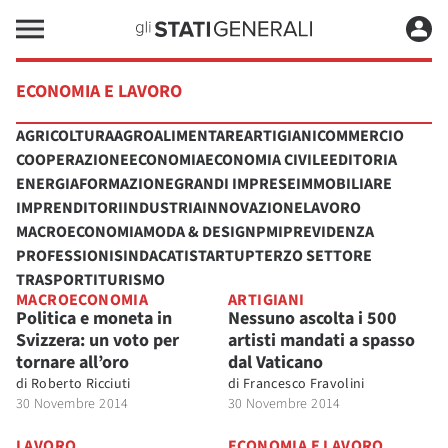
ECONOMIA E LAVORO
AGRICOLTURA
AGROALIMENTARE
ARTIGIANI
COMMERCIO
COOPERAZIONE
ECONOMIA
ECONOMIA CIVILE
EDITORIA
ENERGIA
FORMAZIONE
GRANDI IMPRESE
IMMOBILIARE
IMPRENDITORI
INDUSTRIA
INNOVAZIONE
LAVORO
MACROECONOMIA
MODA & DESIGN
PMI
PREVIDENZA
PROFESSIONI
SINDACATI
STARTUP
TERZO SETTORE
TRASPORTI
TURISMO
MACROECONOMIA
ARTIGIANI
Politica e moneta in
Nessuno ascolta i 500
Svizzera: un voto per
artisti mandati a spasso
tornare all’oro
dal Vaticano
di
Roberto Ricciuti
di
Francesco Fravolini
30 Novembre 2014
30 Novembre 2014
LAVORO
ECONOMIA E LAVORO