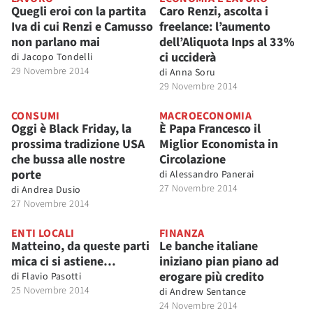
Quegli eroi con la partita
Caro Renzi, ascolta i
Iva di cui Renzi e Camusso
freelance: l’aumento
non parlano mai
dell’Aliquota Inps al 33%
ci ucciderà
di
Jacopo Tondelli
29 Novembre 2014
di
Anna Soru
29 Novembre 2014
CONSUMI
MACROECONOMIA
Oggi è Black Friday, la
È Papa Francesco il
prossima tradizione USA
Miglior Economista in
che bussa alle nostre
Circolazione
porte
di
Alessandro Panerai
27 Novembre 2014
di
Andrea Dusio
27 Novembre 2014
ENTI LOCALI
FINANZA
Matteino, da queste parti
Le banche italiane
mica ci si astiene…
iniziano pian piano ad
erogare più credito
di
Flavio Pasotti
25 Novembre 2014
di
Andrew Sentance
24 Novembre 2014