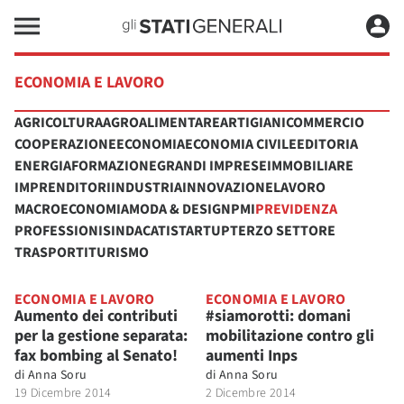
ECONOMIA E LAVORO
AGRICOLTURA
AGROALIMENTARE
ARTIGIANI
COMMERCIO
COOPERAZIONE
ECONOMIA
ECONOMIA CIVILE
EDITORIA
ENERGIA
FORMAZIONE
GRANDI IMPRESE
IMMOBILIARE
IMPRENDITORI
INDUSTRIA
INNOVAZIONE
LAVORO
MACROECONOMIA
MODA & DESIGN
PMI
PREVIDENZA
PROFESSIONI
SINDACATI
STARTUP
TERZO SETTORE
TRASPORTI
TURISMO
ECONOMIA E LAVORO
ECONOMIA E LAVORO
Aumento dei contributi
#siamorotti: domani
per la gestione separata:
mobilitazione contro gli
fax bombing al Senato!
aumenti Inps
di
Anna Soru
di
Anna Soru
19 Dicembre 2014
2 Dicembre 2014