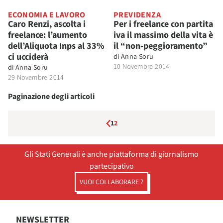
ECONOMIA E LAVORO
PREVIDENZA
Caro Renzi, ascolta i
Per i freelance con partita
freelance: l’aumento
iva il massimo della vita è
dell’Aliquota Inps al 33%
il “non-peggioramento”
ci ucciderà
di
Anna Soru
10 Novembre 2014
di
Anna Soru
29 Novembre 2014
Paginazione degli articoli
1
2
Gli Stati Generali è anche piattaforma di giornalismo
partecipativo
VUOI COLLABORARE ?
NEWSLETTER