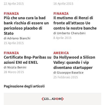
22 Aprile 2015
16 Aprile 2015
FINANZA
FINANZA
Più che una cura la bad
Il mutismo di Renzi di
bank rischia di essere un
fronte all’attacco Ue
pericoloso placebo di
contro le nostre banche
Stato
di
Umberto Cherubini
8 Aprile 2015
di
Adriano Bianchi
15 Aprile 2015
FINANZA
AMERICA
Certificate Bnp-Paribas su
Da Hollywood a Silicon
azioni ENI ed ENEL
Valley: quando i vip
diventano startupper
di
Nicola Benini
28 Marzo 2015
di
Giuseppe Baselice
25 Febbraio 2015
Paginazione degli articoli
1
2
3
…
42
43
44