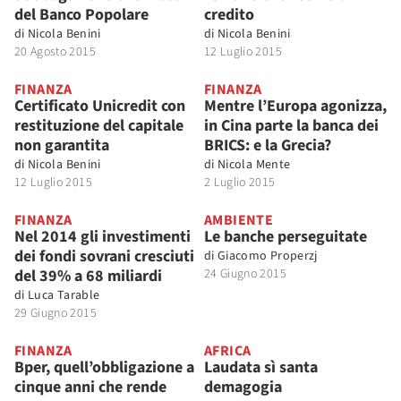
del Banco Popolare
credito
di
Nicola Benini
di
Nicola Benini
20 Agosto 2015
12 Luglio 2015
FINANZA
FINANZA
Certificato Unicredit con
Mentre l’Europa agonizza,
restituzione del capitale
in Cina parte la banca dei
non garantita
BRICS: e la Grecia?
di
Nicola Benini
di
Nicola Mente
12 Luglio 2015
2 Luglio 2015
FINANZA
AMBIENTE
Nel 2014 gli investimenti
Le banche perseguitate
dei fondi sovrani cresciuti
di
Giacomo Properzj
del 39% a 68 miliardi
24 Giugno 2015
di
Luca Tarable
29 Giugno 2015
FINANZA
AFRICA
Bper, quell’obbligazione a
Laudata sì santa
cinque anni che rende
demagogia