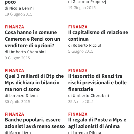
poco
di
Giacomo Properzj
19 Giugno 2015
di
Nicola Benini
19 Giugno 2015
FINANZA
FINANZA
Cosa hanno in comune
Il capitalismo di relazione
Cameron e Renzi con un
continua
venditore di opzioni?
di
Roberto Ricciuti
5 Giugno 2015
di
Umberto Cherubini
9 Giugno 2015
FINANZA
FINANZA
Quei 3 miliardi di Btp che
Il tesoretto di Renzi tra
Mps dichiara in bilancio
rischi previsionali e bolle
ma non ci sono
finanziarie
di
Lorenzo Dilena
di
Umberto Cherubini
30 Aprile 2015
25 Aprile 2015
FINANZA
FINANZA
Banche popolari, essere
Il regalo di Poste a Mps e
azionisti avrà meno senso
agli azionisti di Anima
di
Marco Liera
di
Lorenzo Dilena