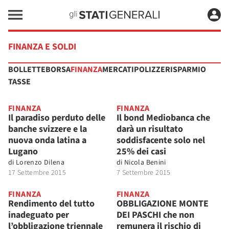
FINANZA E SOLDI
BOLLETTE
BORSA
FINANZA
MERCATI
POLIZZE
RISPARMIO
TASSE
FINANZA
FINANZA
Il paradiso perduto delle
Il bond Mediobanca che
banche svizzere e la
darà un risultato
nuova onda latina a
soddisfacente solo nel
Lugano
25% dei casi
di
Lorenzo Dilena
di
Nicola Benini
17 Settembre 2015
7 Settembre 2015
FINANZA
FINANZA
Rendimento del tutto
OBBLIGAZIONE MONTE
inadeguato per
DEI PASCHI che non
l’obbligazione triennale
remunera il rischio di