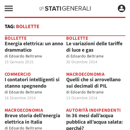
TAG:
BOLLETTE
BOLLETTE
BOLLETTE
Energia elettrica: un anno
Le variazioni delle tariffe
drammatico
di luce e gas
di
Edoardo Beltrame
di
Edoardo Beltrame
15 Gennaio 2015
30 Dicembre 2014
COMMERCIO
MACROECONOMIA
I contatori intelligenti si
Quelli che si arrovellano
stanno spegnendo
sui decimali di PIL
di
Edoardo Beltrame
di
Edoardo Beltrame
16 Dicembre 2014
13 Dicembre 2014
MACROECONOMIA
AUTORITÀ INDIPENDENTI
Breve storia dell’energia
In 36 mesi dall’acqua
elettrica in Italia
pubblica all’acqua salata:
perché?
di
Edoardo Beltrame