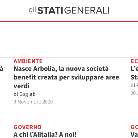
AMBIENTE
EC
rà
Nasce Arbolia, la nuova società
L’
benefit creata per sviluppare aree
St
verdi
di
20 
di
Gsglab
9 Novembre 2020
GOVERNO
G
A chi l’Alitalia? A noi!
Va