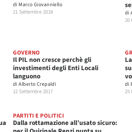
se
di
Marco Giovanniello
21 Settembre 2018
di
20
GOVERNO
GR
Il PIL non cresce perchè gli
La
investimenti degli Enti Locali
su
languono
vo
di
Alberto Crepaldi
di
12 Settembre 2017
25
PARTITI E POLITICI
qua
Dalla rottamazione all’usato sicuro:
per il Quirinale Renzi punta su