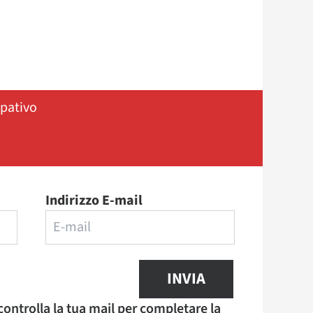
ipativo
Indirizzo E-mail
INVIA
 controlla la tua mail per completare la