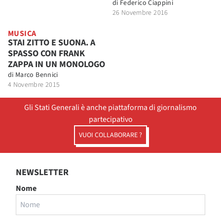
di
Federico Ciappini
26 Novembre 2016
MUSICA
STAI ZITTO E SUONA. A
SPASSO CON FRANK
ZAPPA IN UN MONOLOGO
di
Marco Bennici
4 Novembre 2015
Gli Stati Generali è anche piattaforma di giornalismo
partecipativo
VUOI COLLABORARE ?
NEWSLETTER
Nome