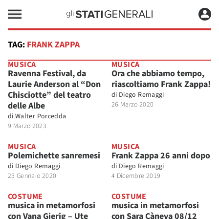
TAG:
FRANK ZAPPA
MUSICA
MUSICA
Ravenna Festival, da
Ora che abbiamo tempo,
Laurie Anderson al “Don
riascoltiamo Frank Zappa!
Chisciotte” del teatro
di
Diego Remaggi
delle Albe
26 Marzo 2020
di
Walter Porcedda
9 Marzo 2023
MUSICA
MUSICA
Polemichette sanremesi
Frank Zappa 26 anni dopo
di
Diego Remaggi
di
Diego Remaggi
23 Gennaio 2020
4 Dicembre 2019
COSTUME
COSTUME
musica in metamorfosi
musica in metamorfosi
con Vana Gierig – Ute
con Sara Càneva 08/12