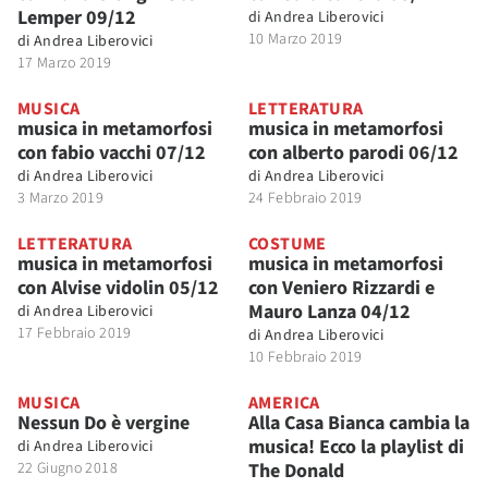
Lemper 09/12
di
Andrea Liberovici
10 Marzo 2019
di
Andrea Liberovici
17 Marzo 2019
MUSICA
LETTERATURA
musica in metamorfosi
musica in metamorfosi
con fabio vacchi 07/12
con alberto parodi 06/12
di
Andrea Liberovici
di
Andrea Liberovici
3 Marzo 2019
24 Febbraio 2019
LETTERATURA
COSTUME
musica in metamorfosi
musica in metamorfosi
con Alvise vidolin 05/12
con Veniero Rizzardi e
Mauro Lanza 04/12
di
Andrea Liberovici
17 Febbraio 2019
di
Andrea Liberovici
10 Febbraio 2019
MUSICA
AMERICA
Nessun Do è vergine
Alla Casa Bianca cambia la
musica! Ecco la playlist di
di
Andrea Liberovici
22 Giugno 2018
The Donald