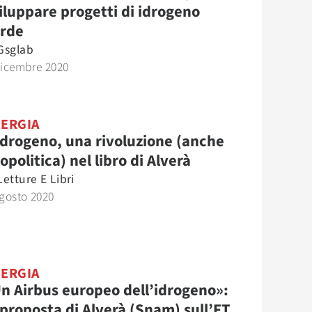
iluppare progetti di idrogeno
rde
Gsglab
Dicembre 2020
ERGIA
idrogeno, una rivoluzione (anche
opolitica) nel libro di Alverà
Letture E Libri
gosto 2020
ERGIA
n Airbus europeo dell’idrogeno»:
 proposta di Alverà (Snam) sull’FT