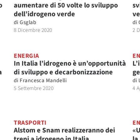
o
aumentare di 50 volte lo sviluppo
sv
dell’idrogeno verde
ve
di
Gsglab
di
8 Dicembre 2020
2 
ENERGIA
EN
In Italia l’idrogeno è un’opportunità
L’
a
di sviluppo e decarbonizzazione
ge
di
Francesca Mandelli
di
5 Settembre 2020
4 A
TRASPORTI
EN
Alstom e Snam realizzeranno dei
«U
treni a idrogeno in Italia
la