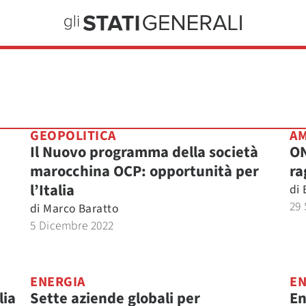
GEOPOLITICA
AM
Il Nuovo programma della società
ON
marocchina OCP: opportunità per
ra
l’Italia
di
29 
di
Marco Baratto
5 Dicembre 2022
ENERGIA
EN
lia
Sette aziende globali per
En