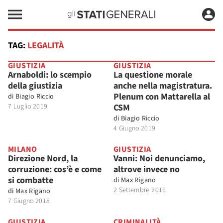
TAG:
LEGALITÀ
GIUSTIZIA
GIUSTIZIA
Arnaboldi: lo scempio
La questione morale
della giustizia
anche nella magistratura.
Plenum con Mattarella al
di
Biagio Riccio
7 Luglio 2019
CSM
di
Biagio Riccio
4 Giugno 2019
MILANO
GIUSTIZIA
Direzione Nord, la
Vanni: Noi denunciamo,
corruzione: cos’è e come
altrove invece no
si combatte
di
Max Rigano
2 Settembre 2016
di
Max Rigano
7 Giugno 2018
GIUSTIZIA
CRIMINALITÀ