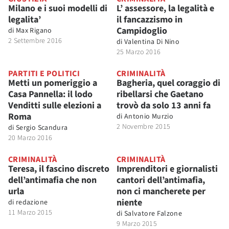
Milano e i suoi modelli di
L’ assessore, la legalità e
legalita’
il fancazzismo in
Campidoglio
di
Max Rigano
2 Settembre 2016
di
Valentina Di Nino
25 Marzo 2016
PARTITI E POLITICI
CRIMINALITÀ
Metti un pomeriggio a
Bagheria, quel coraggio di
Casa Pannella: il lodo
ribellarsi che Gaetano
Venditti sulle elezioni a
trovò da solo 13 anni fa
Roma
di
Antonio Murzio
2 Novembre 2015
di
Sergio Scandura
20 Marzo 2016
CRIMINALITÀ
CRIMINALITÀ
Teresa, il fascino discreto
Imprenditori e giornalisti
dell’antimafia che non
cantori dell’antimafia,
urla
non ci mancherete per
niente
di
redazione
11 Marzo 2015
di
Salvatore Falzone
9 Marzo 2015