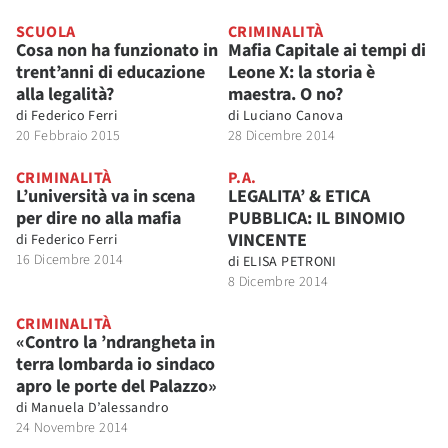
SCUOLA
CRIMINALITÀ
Cosa non ha funzionato in
Mafia Capitale ai tempi di
trent’anni di educazione
Leone X: la storia è
alla legalità?
maestra. O no?
di
Federico Ferri
di
Luciano Canova
20 Febbraio 2015
28 Dicembre 2014
CRIMINALITÀ
P.A.
L’università va in scena
LEGALITA’ & ETICA
per dire no alla mafia
PUBBLICA: IL BINOMIO
VINCENTE
di
Federico Ferri
16 Dicembre 2014
di
ELISA PETRONI
8 Dicembre 2014
CRIMINALITÀ
«Contro la ’ndrangheta in
terra lombarda io sindaco
apro le porte del Palazzo»
di
Manuela D’alessandro
24 Novembre 2014