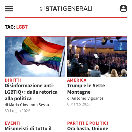
TAG:
LGBT
DIRITTI
AMERICA
Disinformazione anti-
Trump e le Sette
LGBTIQ+: dalla retorica
Montagne
alla politica
di
Antonio Vigilante
6 Marzo 2026
di
Maria Giovanna Sessa
30 Luglio 2026
EVENTI
PARTITI E POLITICI
Misoneisti di tutto il
Ora basta, Unione