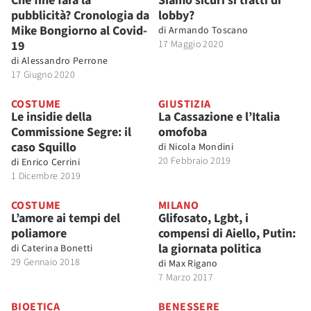
Che fine farà la
Siamo sicuri si tratti di
pubblicità? Cronologia da
lobby?
Mike Bongiorno al Covid-
di
Armando Toscano
19
17 Maggio 2020
di
Alessandro Perrone
17 Giugno 2020
COSTUME
GIUSTIZIA
Le insidie della
La Cassazione e l’Italia
Commissione Segre: il
omofoba
caso Squillo
di
Nicola Mondini
20 Febbraio 2019
di
Enrico Cerrini
1 Dicembre 2019
COSTUME
MILANO
L’amore ai tempi del
Glifosato, Lgbt, i
poliamore
compensi di Aiello, Putin:
la giornata politica
di
Caterina Bonetti
29 Gennaio 2018
di
Max Rigano
7 Marzo 2017
BIOETICA
BENESSERE