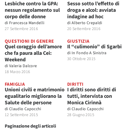
Lesbiche contro la GPA:
Sesso sotto l’effetto di
nessun regolamento sul
droga e alcol: avviata
corpo delle donne
indagine ad hoc
di
Francesca Mandelli
di
Alberto Crepaldi
27 Settembre 2016
20 Settembre 2016
QUESTIONI DI GENERE
GIUSTIZIA
Quel coraggio dell’amore
Il “culimonio” di Sgarbi
che fa paura alla Cei:
di
In Fondo A Sinistra
Weekend
30 Ottobre 2015
di
Valeria Dalcore
18 Marzo 2016
FAMIGLIA
DIRITTI
Unioni civili e matrimonio
I diritti sono diritti di
egualitario migliorano la
tutti, intervista con
Salute delle persone
Monica Cirinnà
di
Claudio Capocchi
di
Claudio Capocchi
12 Settembre 2015
28 Giugno 2015
Paginazione degli articoli