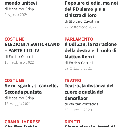
mondo unitevi
Popolare ci odia, ma noi
del PD siamo più a
di
Massimo Crispi
5 Agosto 2024
sinistra di loro
di
Stefano Cavallini
22 Settembre 2022
COSTUME
PARLAMENTO
ELEZIONI A SWITCHLAND
Il Ddl Zan, la narrazione
– PARTE III DI IV
della destra e il ruolo di
Matteo Renzi
di
Enrico Cerrini
18 Febbraio 2022
di
Enrico Cerrini
27 Ottobre 2021
COSTUME
TEATRO
Se mi sgarbi, ti cancello.
Teatro, la distanza del
Seconda puntata
cuore e quella del
dancefloor
di
Massimo Crispi
16 Maggio 2021
di
Walter Porcedda
30 Ottobre 2020
GRANDI IMPRESE
DIRITTI