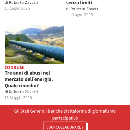
senza limiti
di
Roberto Zavatti
15 Luglio 2025
di
Roberto Zavatti
11 Giugno 2025
CONSUMI
Tre anni di abusi nel
mercato dell’energia.
Quale rimedio?
di
Roberto Zavatti
18 Maggio 2025
Gli Stati Generali è anche piattaforma di giornalismo
partecipativo
VUOI COLLABORARE ?