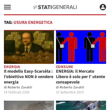
TAG:
USURA ENERGETICA
ENERGIA
CONSUMI
Il modello Easy-Scarsèla :
ENERGIA: il Mercato
l’obiettivo NON è vendere
Libero è solo per l’ utente
energia
consapevole
di
Roberto Zavatti
di
Roberto Zavatti
14 Febbraio 2026
15 Settembre 2025