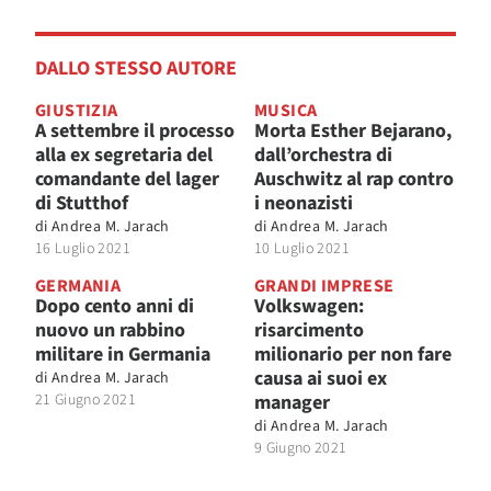
DALLO STESSO AUTORE
GIUSTIZIA
MUSICA
A settembre il processo
Morta Esther Bejarano,
alla ex segretaria del
dall’orchestra di
comandante del lager
Auschwitz al rap contro
di Stutthof
i neonazisti
di
Andrea M. Jarach
di
Andrea M. Jarach
16 Luglio 2021
10 Luglio 2021
GERMANIA
GRANDI IMPRESE
Dopo cento anni di
Volkswagen:
nuovo un rabbino
risarcimento
militare in Germania
milionario per non fare
causa ai suoi ex
di
Andrea M. Jarach
21 Giugno 2021
manager
di
Andrea M. Jarach
9 Giugno 2021