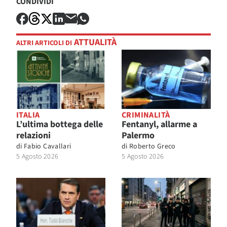
CONDIVIDI
ATTUALITÀ
ALTRI ARTICOLI DI
ITALIA
CRIMINALITÀ
L’ultima bottega delle
Fentanyl, allarme a
relazioni
Palermo
di
Fabio Cavallari
di
Roberto Greco
5 Agosto 2026
5 Agosto 2026