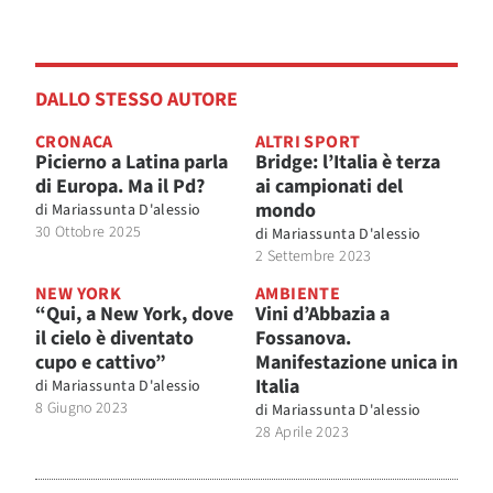
DALLO STESSO AUTORE
CRONACA
ALTRI SPORT
Picierno a Latina parla
Bridge: l’Italia è terza
di Europa. Ma il Pd?
ai campionati del
mondo
di
Mariassunta D'alessio
30 Ottobre 2025
di
Mariassunta D'alessio
2 Settembre 2023
NEW YORK
AMBIENTE
“Qui, a New York, dove
Vini d’Abbazia a
il cielo è diventato
Fossanova.
cupo e cattivo”
Manifestazione unica in
Italia
di
Mariassunta D'alessio
8 Giugno 2023
di
Mariassunta D'alessio
28 Aprile 2023