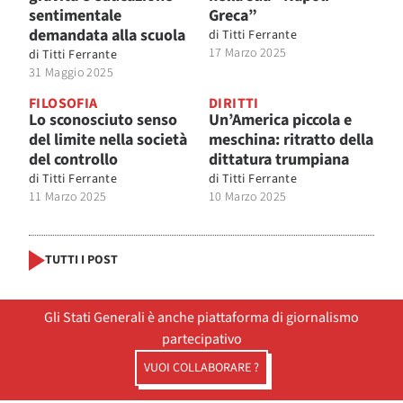
sentimentale
Greca”
demandata alla scuola
di
Titti Ferrante
17 Marzo 2025
di
Titti Ferrante
31 Maggio 2025
FILOSOFIA
DIRITTI
Lo sconosciuto senso
Un’America piccola e
del limite nella società
meschina: ritratto della
del controllo
dittatura trumpiana
di
Titti Ferrante
di
Titti Ferrante
11 Marzo 2025
10 Marzo 2025
TUTTI I POST
Gli Stati Generali è anche piattaforma di giornalismo
partecipativo
VUOI COLLABORARE ?