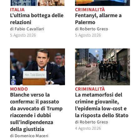
ITALIA
CRIMINALITÀ
L’ultima bottega delle
Fentanyl, allarme a
relazioni
Palermo
di
Fabio Cavallari
di
Roberto Greco
5 Agosto 2026
5 Agosto 2026
MONDO
CRIMINALITÀ
Blanche verso la
La metamorfosi del
conferma: il passato
crimine giovanile,
da avvocato di Trump
l’epidemia low-cost e
riaccende i dubbi
la risposta dello Stato
sull’indipendenza
di
Roberto Greco
della giustizia
4 Agosto 2026
di
Domenico Maceri