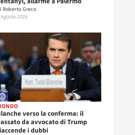
entanyl, allarme a Palermo
i
Roberto Greco
 Agosto 2026
MONDO
lanche verso la conferma: il
assato da avvocato di Trump
iaccende i dubbi