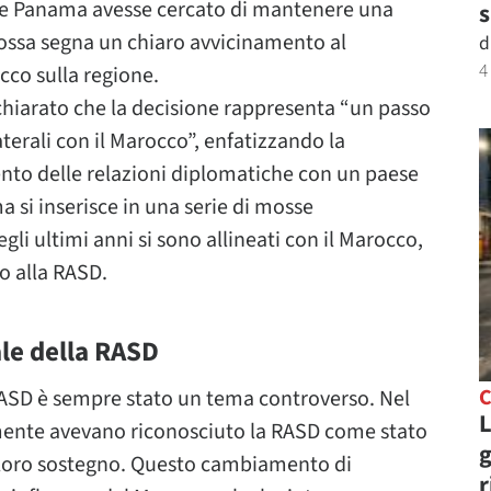
ene Panama avesse cercato di mantenere una
s
ossa segna un chiaro avvicinamento al
d
4
cco sulla regione.
chiarato che la decisione rappresenta “un passo
aterali con il Marocco”, enfatizzando la
nto delle relazioni diplomatiche con un paese
 si inserisce in una serie di mosse
gli ultimi anni si sono allineati con il Marocco,
 alla RASD.
le della RASD
C
RASD è sempre stato un tema controverso. Nel
L
almente avevano riconosciuto la RASD come stato
g
il loro sostegno. Questo cambiamento di
r