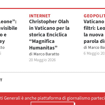
INTERNET
GEOPOLI
 Leone”:
Christopher Olah
Vaticano
nvisibile
in Vaticano per la
filtri: Le
o e
storica Enciclica
la nuova 
ley
“Magnifica
parola di
Humanitas”
tto
di
Marco Ba
6
6 Maggio 20
di
Marco Baratto
20 Maggio 2026
ST
ati Generali è anche piattaforma di giornalismo partec