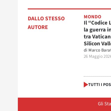
MONDO
DALLO STESSO
Il “Codice
AUTORE
la guerra i
tra Vatican
Silicon Val
di
Marco Bara
26 Maggio 202
TUTTI I PO
Gli St