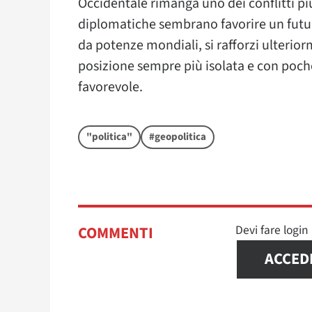
Occidentale rimanga uno dei conflitti pi
diplomatiche sembrano favorire un futur
da potenze mondiali, si rafforzi ulterior
posizione sempre più isolata e con poche
favorevole.
"politica"
#geopolitica
Devi fare logi
COMMENTI
ACCED