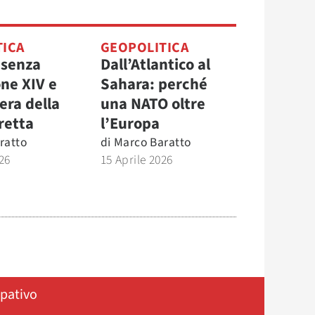
TICA
GEOPOLITICA
 senza
Dall’Atlantico al
one XIV e
Sahara: perché
era della
una NATO oltre
retta
l’Europa
ratto
di
Marco Baratto
26
15 Aprile 2026
ipativo