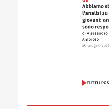
UE
Abbiamo sb
l’analisi su
giovani: an
sono respo
di
Alessandro
Amoroso
26 Giugno 201
TUTTI I PO