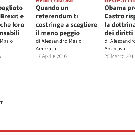
BENI COMUNI
GEOPOLIT
agliato
Quando un
Obama pr
 Brexit e
referendum ti
Castro ri
che loro
costringe a scegliere
la dottrin
nsabili
il meno peggio
dei diritt
 Mario
di
Alessandro Mario
di
Alessandr
Amoroso
Amoroso
6
17 Aprile 2016
25 Marzo 201
ST