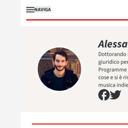
NAVIGA
Aless
Dottorando i
giuridico pe
Programme Of
cose e si è r
musica indie