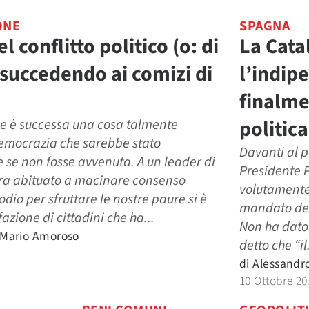
ONE
SPAGNA
l conflitto politico (o: di
La Cata
 succedendo ai comizi di
l’indip
finalme
politica
 è successa una cosa talmente
democrazia che sarebbe stato
Davanti al 
se non fosse avvenuta. A un leader di
Presidente 
ra abituato a macinare consenso
volutamente
odio per sfruttare le nostre paure si è
mandato del
azione di cittadini che ha...
Non ha dato
 Mario Amoroso
detto che “il.
di
Alessandr
10 Ottobre 20