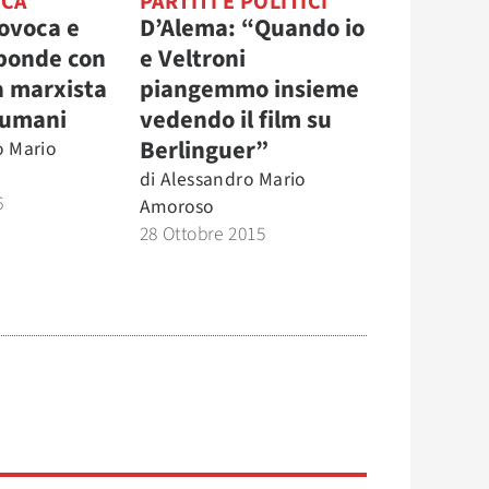
ICA
PARTITI E POLITICI
ovoca e
D’Alema: “Quando io
sponde con
e Veltroni
a marxista
piangemmo insieme
i umani
vedendo il film su
Berlinguer”
o Mario
di
Alessandro Mario
6
Amoroso
28 Ottobre 2015