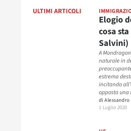
ULTIMI ARTICOLI
IMMIGRAZI
Elogio de
cosa sta
Salvini)
A Mondragone
naturale in 
preoccupante 
estrema dest
incitando all’
opposta una f
di
Alessandro
1 Luglio 2020