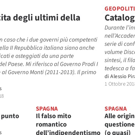
GEOPOLIT
ita degli ultimi della
Catalog
Durante l’inv
nell’Accadem
n caso che i due governi più competenti
serie di con
della II Repubblica italiana siano anche
volume Disco
ticati e osteggiati da una parte
sintesi, il f
del Paese. Mi riferisco al Governo Prodi I
tedesca a fa
 al Governo Monti (2011-2013). Il primo
di
Alessio Pir
1 Ottobre 201
s
18
SPAGNA
SPAGNA
 punto
Il falso mito
Alle origin
romantico
questione
dell’indipendentismo
(o quasi)
s