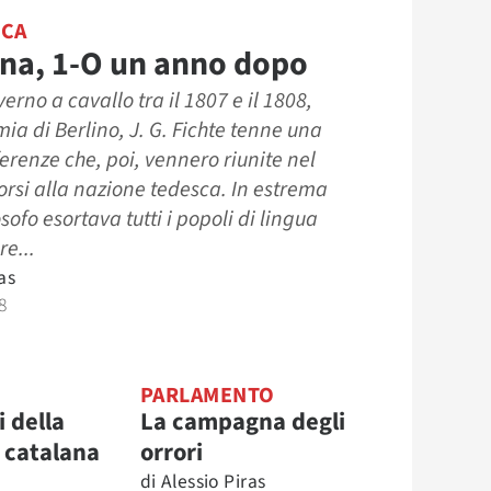
ICA
na, 1-O un anno dopo
erno a cavallo tra il 1807 e il 1808,
ia di Berlino, J. G. Fichte tenne una
ferenze che, poi, vennero riunite nel
rsi alla nazione tedesca. In estrema
ilosofo esortava tutti i popoli di lingua
re...
as
8
PARLAMENTO
i della
La campagna degli
 catalana
orrori
di
Alessio Piras