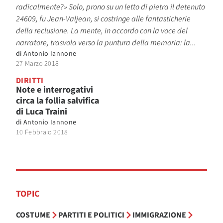
radicalmente?» Solo, prono su un letto di pietra il detenuto
24609, fu Jean-Valjean, si costringe alle fantasticherie
della reclusione. La mente, in accordo con la voce del
narratore, trasvola verso la puntura della memoria: la...
di
Antonio Iannone
27 Marzo 2018
DIRITTI
Note e interrogativi
circa la follia salvifica
di Luca Traini
di
Antonio Iannone
10 Febbraio 2018
TOPIC
COSTUME
PARTITI E POLITICI
IMMIGRAZIONE