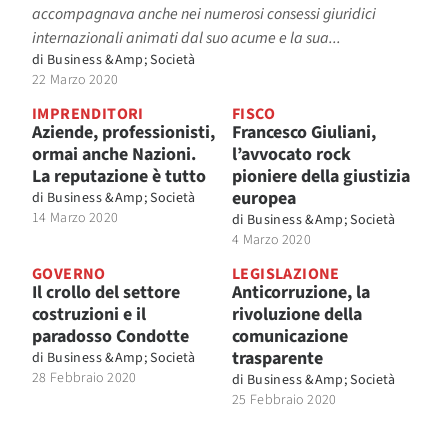
accompagnava anche nei numerosi consessi giuridici
internazionali animati dal suo acume e la sua...
di
Business &Amp; Società
22 Marzo 2020
IMPRENDITORI
FISCO
Aziende, professionisti,
Francesco Giuliani,
ormai anche Nazioni.
l’avvocato rock
La reputazione è tutto
pioniere della giustizia
europea
di
Business &Amp; Società
14 Marzo 2020
di
Business &Amp; Società
4 Marzo 2020
GOVERNO
LEGISLAZIONE
Il crollo del settore
Anticorruzione, la
costruzioni e il
rivoluzione della
paradosso Condotte
comunicazione
trasparente
di
Business &Amp; Società
28 Febbraio 2020
di
Business &Amp; Società
25 Febbraio 2020