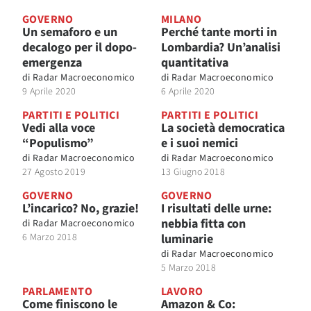
GOVERNO
MILANO
Un semaforo e un
Perché tante morti in
decalogo per il dopo-
Lombardia? Un’analisi
emergenza
quantitativa
di
Radar Macroeconomico
di
Radar Macroeconomico
9 Aprile 2020
6 Aprile 2020
PARTITI E POLITICI
PARTITI E POLITICI
Vedi alla voce
La società democratica
“Populismo”
e i suoi nemici
di
Radar Macroeconomico
di
Radar Macroeconomico
27 Agosto 2019
13 Giugno 2018
GOVERNO
GOVERNO
L’incarico? No, grazie!
I risultati delle urne:
nebbia fitta con
di
Radar Macroeconomico
6 Marzo 2018
luminarie
di
Radar Macroeconomico
5 Marzo 2018
PARLAMENTO
LAVORO
Come finiscono le
Amazon & Co: