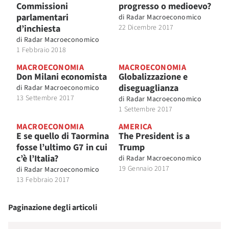
Commissioni
progresso o medioevo?
parlamentari
di
Radar Macroeconomico
d’inchiesta
22 Dicembre 2017
di
Radar Macroeconomico
1 Febbraio 2018
MACROECONOMIA
MACROECONOMIA
Don Milani economista
Globalizzazione e
diseguaglianza
di
Radar Macroeconomico
13 Settembre 2017
di
Radar Macroeconomico
1 Settembre 2017
MACROECONOMIA
AMERICA
E se quello di Taormina
The President is a
fosse l’ultimo G7 in cui
Trump
c’è l’Italia?
di
Radar Macroeconomico
19 Gennaio 2017
di
Radar Macroeconomico
13 Febbraio 2017
Paginazione degli articoli