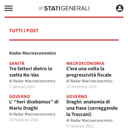
TUTTI I POST
Radar Macroeconomico
SANITÀ
MACROECONOMIA
Tre fattori dietro la
C’era una volta la
scelta No-Vax
progressività fiscale
di
Radar Macroeconomico
di
Radar Macroeconomico
7 Gennaio 2022
23 Dicembre 2021
GOVERNO
GOVERNO
L’ “heri dicebamus” di
Draghi: anatomia di
Mario Draghi
una frase (correggendo
la Treccani)
di
Radar Macroeconomico
22 Febbraio 2021
di
Radar Macroeconomico
9 Febbraio 2021