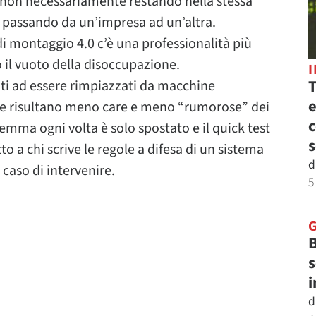
e non necessariamente restando nella stessa
 passando da un’impresa ad un’altra.
 di montaggio 4.0 c’è una professionalità più
 il vuoto della disoccupazione.
T
inati ad essere rimpiazzati da macchine
e
e risultano meno care e meno “rumorose” dei
c
ilemma ogni volta è solo spostato e il quick test
s
tto a chi scrive le regole a difesa di un sistema
d
caso di intervenire.
5
B
s
i
d