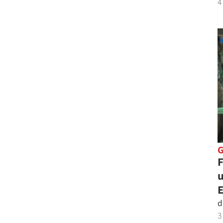
4
F
u
d
3