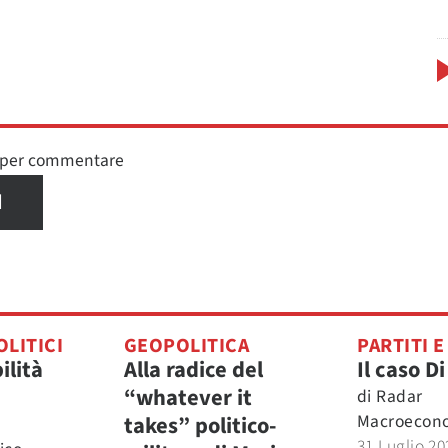
n per commentare
I
OLITICI
GEOPOLITICA
PARTITI E
ilità
Alla radice del
Il caso D
“whatever it
di
Radar
Macroecon
takes” politico-
31 Luglio 20