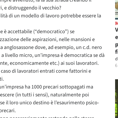
mpre avvenuto, fa la sua strada creando il
, e distruggendo il vecchio?
lità di un modello di lavoro potrebbe essere la
V
e è accettabile (“democratico”) se
e
izzazione delle aspirazioni, nelle mansioni e
p
tema anglosassone dove, ad esempio, un c.d. nero
f
 a livello micro, un’impresa è democratica se dà
d
nte, economicamente etc.) ai suoi lavoratori.
6
 caso di lavoratori entrati come fattorini e
i.
e un’impresa ha 1000 precari sottopagati ma
scere (in tutti i sensi), naturalmente poi
, se il loro unico destino è l’esaurimento psico-
precari.