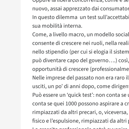
Oppure la libera concorrenza, come è se
nuovo, assai apprezzato dai consumatori
In questo dilemma un test sull’accettabi
sua mobilità interna.
Come, a livello macro, un modello social
consente di crescere nei ruoli, nella real
nello stipendio (per cui si elogia il sis
può diventare capo del governo….) così,
opportunità di crescere (professionalme
Nelle imprese del passato non era raro il
usciti, un po’ di anni dopo, come dirigent
Può essere un ‘quick test’: non conta s
conta se quei 1000 possono aspirare a cre
rimpiazzati da altri precari, o, viceversa
fisico e l’espulsione, rimpiazzati da altri 