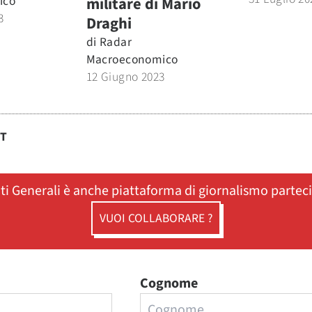
ico
militare di Mario
3
Draghi
di
Radar
Macroeconomico
12 Giugno 2023
ST
ati Generali è anche piattaforma di giornalismo partec
VUOI COLLABORARE ?
Cognome