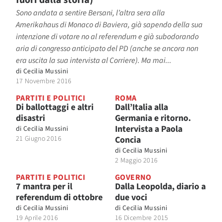
fuori dalla storia)
Sono andata a sentire Bersani, l’altra sera alla
Amerikahaus di Monaco di Baviera, già sapendo della sua
intenzione di votare no al referendum e già subodorando
aria di congresso anticipato del PD (anche se ancora non
era uscita la sua intervista al Corriere). Ma mai...
di
Cecilia Mussini
17 Novembre 2016
PARTITI E POLITICI
ROMA
Di ballottaggi e altri
Dall’Italia alla
disastri
Germania e ritorno.
Intervista a Paola
di
Cecilia Mussini
21 Giugno 2016
Concia
di
Cecilia Mussini
2 Maggio 2016
PARTITI E POLITICI
GOVERNO
7 mantra per il
Dalla Leopolda, diario a
referendum di ottobre
due voci
di
Cecilia Mussini
di
Cecilia Mussini
19 Aprile 2016
16 Dicembre 2015