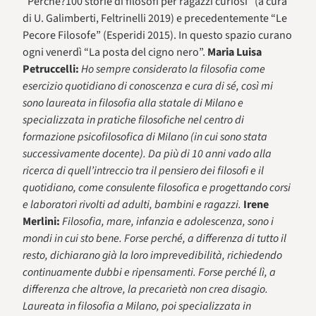
“Perché?100 storie di filosofi per ragazzi curiosi” (a cura
di U. Galimberti, Feltrinelli 2019) e precedentemente “Le
Pecore Filosofe” (Esperidi 2015). In questo spazio curano
ogni venerdì “La posta del cigno nero”.
Maria Luisa
Petruccelli:
Ho sempre considerato la filosofia come
esercizio quotidiano di conoscenza e cura di sé, così mi
sono laureata in filosofia alla statale di Milano e
specializzata in pratiche filosofiche nel centro di
formazione psicofilosofica di Milano (in cui sono stata
successivamente docente). Da più di 10 anni vado alla
ricerca di quell’intreccio tra il pensiero dei filosofi e il
quotidiano, come consulente filosofica e progettando corsi
e laboratori rivolti ad adulti, bambini e ragazzi.
Irene
Merlini:
Filosofia, mare, infanzia e adolescenza, sono i
mondi in cui sto bene. Forse perché, a differenza di tutto il
resto, dichiarano già la loro imprevedibilità, richiedendo
continuamente dubbi e ripensamenti. Forse perché lì, a
differenza che altrove, la precarietà non crea disagio.
Laureata in filosofia a Milano, poi specializzata in