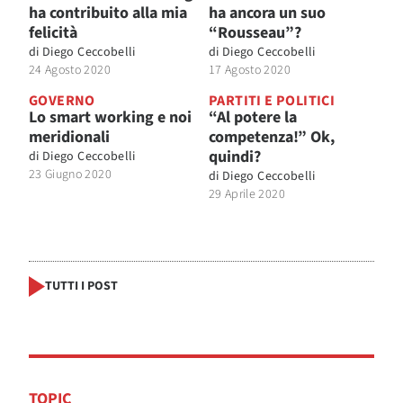
ha contribuito alla mia
ha ancora un suo
felicità
“Rousseau”?
di
Diego Ceccobelli
di
Diego Ceccobelli
24 Agosto 2020
17 Agosto 2020
GOVERNO
PARTITI E POLITICI
Lo smart working e noi
“Al potere la
meridionali
competenza!” Ok,
quindi?
di
Diego Ceccobelli
23 Giugno 2020
di
Diego Ceccobelli
29 Aprile 2020
TUTTI I POST
TOPIC