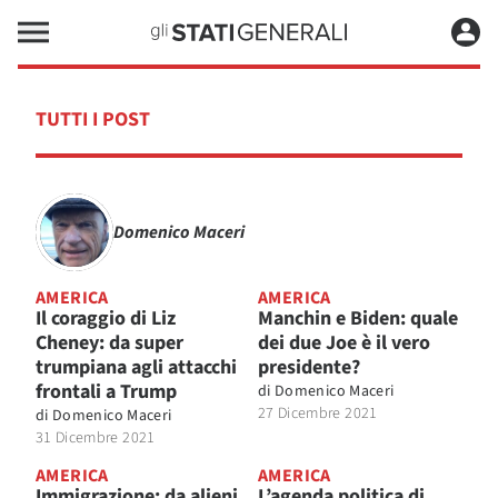
TUTTI I POST
Domenico Maceri
AMERICA
AMERICA
Il coraggio di Liz
Manchin e Biden: quale
Cheney: da super
dei due Joe è il vero
trumpiana agli attacchi
presidente?
frontali a Trump
di
Domenico Maceri
27 Dicembre 2021
di
Domenico Maceri
31 Dicembre 2021
AMERICA
AMERICA
Immigrazione: da alieni
L’agenda politica di