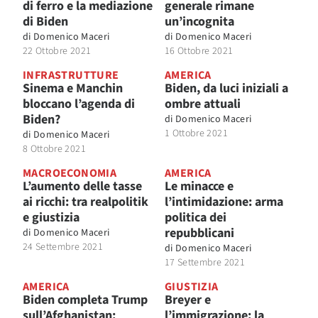
di ferro e la mediazione
generale rimane
di Biden
un’incognita
di
Domenico Maceri
di
Domenico Maceri
22 Ottobre 2021
16 Ottobre 2021
INFRASTRUTTURE
AMERICA
Sinema e Manchin
Biden, da luci iniziali a
bloccano l’agenda di
ombre attuali
Biden?
di
Domenico Maceri
1 Ottobre 2021
di
Domenico Maceri
8 Ottobre 2021
MACROECONOMIA
AMERICA
L’aumento delle tasse
Le minacce e
ai ricchi: tra realpolitik
l’intimidazione: arma
e giustizia
politica dei
repubblicani
di
Domenico Maceri
24 Settembre 2021
di
Domenico Maceri
17 Settembre 2021
AMERICA
GIUSTIZIA
Biden completa Trump
Breyer e
sull’Afghanistan:
l’immigrazione: la