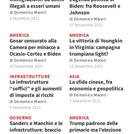
illegali a esseri umani
Biden: fra Roosevelt e
Johnson
di
Domenico Maceri
3 Dicembre 2021
di
Domenico Maceri
27 Novembre 2021
AMERICA
AMERICA
Gosar censurato alla
La vittoria di Youngkin
Camera per minacce a
in Virginia: campagna
Ocasio-Cortez e Biden
trumpiana light?
di
Domenico Maceri
di
Domenico Maceri
20 Novembre 2021
12 Novembre 2021
INFRASTRUTTURE
ASIA
Le infrastrutture
La sfida cinese, fra
“soffici” e gli aumenti
economia e geopolitica
di imposte ai ricchi
di
Domenico Maceri
2 Novembre 2021
di
Domenico Maceri
5 Novembre 2021
GOVERNO
AMERICA
Sanders e Manchin e le
Trump padrone delle
infrastrutture: braccio
primarie ma l’elezione