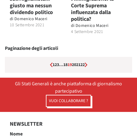
giusto ma nessun
Corte Suprema
dividendo politico
influenzata dalla
politica?
di
Domenico Maceri
10 Settembre 2021
di
Domenico Maceri
4 Settembre 2021
Paginazione degli articoli
1
2
3
…
18
19
20
21
22
Gli Stati Generali è anche piattaforma di giornalismo
partecipativo
VUOI COLLABORARE ?
NEWSLETTER
Nome