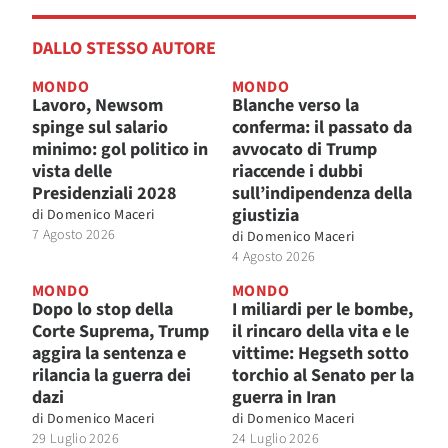
DALLO STESSO AUTORE
MONDO
MONDO
Lavoro, Newsom
Blanche verso la
spinge sul salario
conferma: il passato da
minimo: gol politico in
avvocato di Trump
vista delle
riaccende i dubbi
Presidenziali 2028
sull’indipendenza della
giustizia
di
Domenico Maceri
7 Agosto 2026
di
Domenico Maceri
4 Agosto 2026
MONDO
MONDO
Dopo lo stop della
I miliardi per le bombe,
Corte Suprema, Trump
il rincaro della vita e le
aggira la sentenza e
vittime: Hegseth sotto
rilancia la guerra dei
torchio al Senato per la
dazi
guerra in Iran
di
Domenico Maceri
di
Domenico Maceri
29 Luglio 2026
24 Luglio 2026