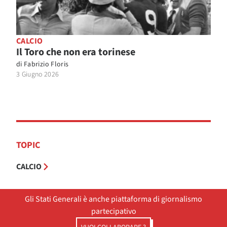
CALCIO
Il Toro che non era torinese
di
Fabrizio Floris
3 Giugno 2026
TOPIC
CALCIO
Gli Stati Generali è anche piattaforma di giornalismo
partecipativo