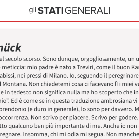
nück
l secolo scorso. Sono dunque, orgogliosamente, un uo
 meticcia: mio padre è nato a Treviri, come il buon K
bissi, nei pressi di Milano. Io, seguendo il peregrinare
l Montana. Non chiedetemi cosa ci facevano lì i miei v
in tedesco non significa nulla ma ho scoperto che in 
”. Ed è come se in questa traduzione ambrosiana vi f
rendonio (e duro in generale), lo sono per davvero. M
’occorrenza. Non scrivo per piacere. Scrivo per godere
detto qualcuno ben più importante di me. Anche io no
a regnare. Insomma, chi mi odia mi segua. Non manche