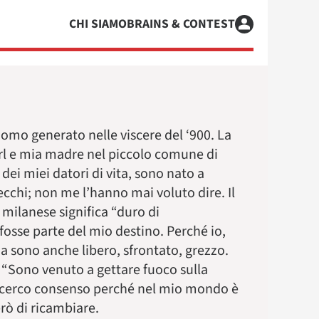
CHI SIAMO
BRAINS & CONTEST
mo generato nelle viscere del ‘900. La
arl e mia madre nel piccolo comune di
 dei miei datori di vita, sono nato a
ecchi; non me l’hanno mai voluto dire. Il
milanese significa “duro di
osse parte del mio destino. Perché io,
a sono anche libero, sfrontato, grezzo.
. “Sono venuto a gettare fuoco sulla
n cerco consenso perché nel mio mondo è
rò di ricambiare.