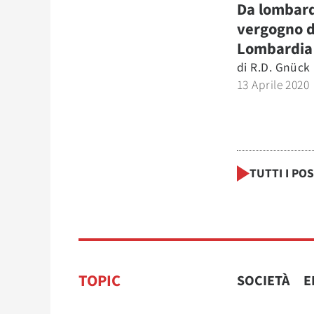
Da lombar
vergogno d
Lombardia
di
R.d. Gnück
13 Aprile 2020
TUTTI I PO
TOPIC
SOCIETÀ
E