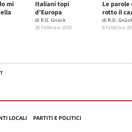
do mi
Italiani topi
Le parole
ella
d’Europa
rotto il ca
di
R.d. Gnück
di
R.d. Gnüc
26 Febbraio 2020
8 Febbraio 2
ST
NTI LOCALI
PARTITI E POLITICI