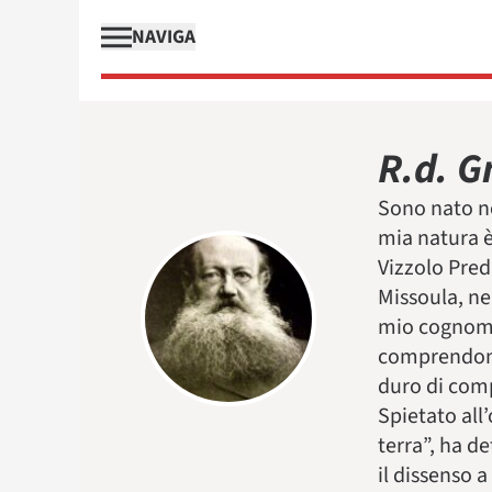
NAVIGA
R.d. G
Sono nato ne
mia natura è
Vizzolo Preda
Missoula, ne
mio cognome 
comprendonio
duro di comp
Spietato all
terra”, ha 
il dissenso 