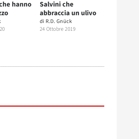
 che hanno
Salvini che
zzo
abbraccia un ulivo
k
di
R.d. Gnück
020
24 Ottobre 2019