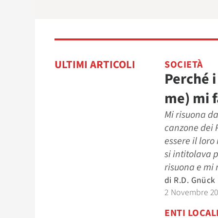
ULTIMI ARTICOLI
SOCIETÀ
Perché i
me) mi f
Mi risuona da
canzone dei P
essere il lor
si intitolava 
risuona e mi 
di
R.d. Gnück
2 Novembre 2
ENTI LOCAL